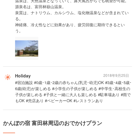
温泉は、天然温泉となっていて、露天風呂からでも眺望が可能。
源泉名は、富田林嶽山温泉。
泉質は、ナトリウム、カルシウム、塩化物温泉などが含まれてい
る。
神経痛、冷え性などに効果があり、疲労回復に期待できるとい
う。
Holiday
2018年9月25日
#宿泊施設 #0歳･1歳･2歳の赤ちゃん(乳児･幼児)OK #3歳･4歳･5歳･
6歳(幼児)が楽しめる #小学生の子供が楽しめる #中学生･高校生の
子供が楽しめる #子供と一緒に大人も楽しめる #駐車場あり #雨で
もOK #売店あり #ベビーカーOK #レストランあり
かんぽの宿 富田林周辺のおでかけプラン