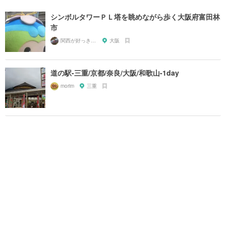
シンボルタワーＰＬ塔を眺めながら歩く大阪府富田林
市
関西が好っきゃねん
大阪
道の駅-三重/京都/奈良/大阪/和歌山-1day
morim
三重