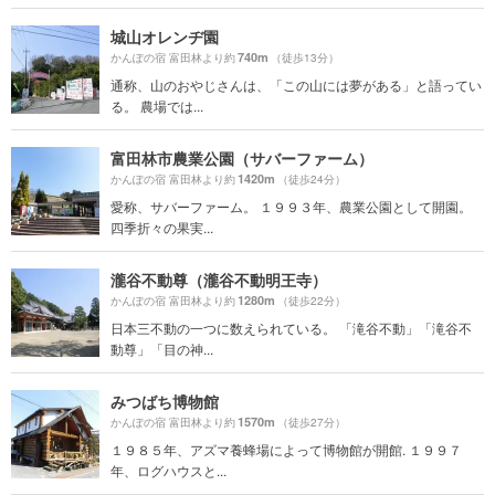
城山オレンヂ園
740m
かんぽの宿 富田林より約
（徒歩13分）
通称、山のおやじさんは、「この山には夢がある」と語ってい
る。 農場では...
富田林市農業公園（サバーファーム）
1420m
かんぽの宿 富田林より約
（徒歩24分）
愛称、サバーファーム。 １９９３年、農業公園として開園。
四季折々の果実...
瀧谷不動尊（瀧谷不動明王寺）
1280m
かんぽの宿 富田林より約
（徒歩22分）
日本三不動の一つに数えられている。 「滝谷不動」「滝谷不
動尊」「目の神...
みつばち博物館
1570m
かんぽの宿 富田林より約
（徒歩27分）
１９８５年、アズマ養蜂場によって博物館が開館. １９９７
年、ログハウスと...