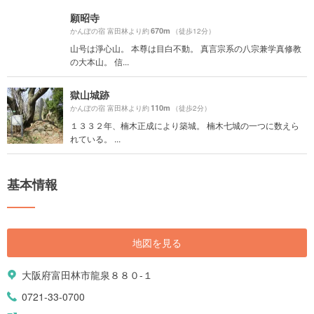
願昭寺
670m
かんぽの宿 富田林より約
（徒歩12分）
山号は淨心山。 本尊は目白不動。 真言宗系の八宗兼学真修教
の大本山。 信...
獄山城跡
110m
かんぽの宿 富田林より約
（徒歩2分）
１３３２年、楠木正成により築城。 楠木七城の一つに数えら
れている。 ...
基本情報
地図を見る
大阪府富田林市龍泉８８０-１
0721-33-0700