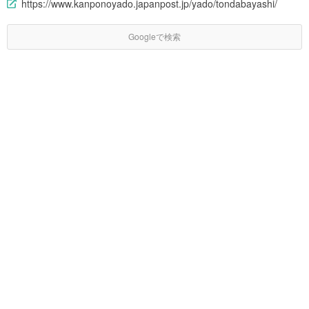
https://www.kanponoyado.japanpost.jp/yado/tondabayashi/
Googleで検索