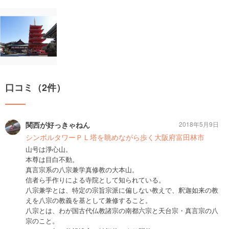
口コミ（2件）
関西が好っきゃねん
2018年5月9日
シンボルタワーＰＬ塔を眺めながら歩く大阪府富田林市
山号は淨心山。
本尊は目白不動。
真言宗系の八宗兼学真修教の大本山。
信者ら手作りによる寺院として知られている。
八宗兼学とは、特定の宗旨宗派に偏しない教えで、釈迦如来の教
えを八宗の教義を基として兼修すること。
八宗とは、わが国古代仏教諸宗の南都六宗と天台宗・真言宗の八
宗のこと。