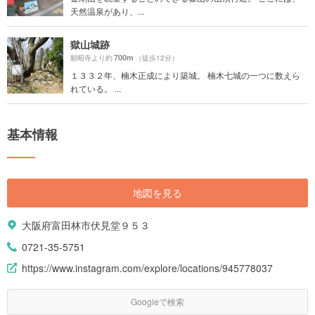
天然温泉があり、...
獄山城跡
700m
願昭寺より約
（徒歩12分）
１３３２年、楠木正成により築城。 楠木七城の一つに数えら
れている。 ...
基本情報
地図を見る
大阪府富田林市伏見堂９５３
0721-35-5751
https://www.instagram.com/explore/locations/945778037
Googleで検索