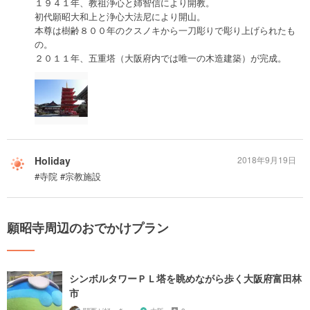
１９４１年、教祖浄心と姉智信により開教。
初代願昭大和上と浄心大法尼により開山。
本尊は樹齢８００年のクスノキから一刀彫りで彫り上げられたも
の。
２０１１年、五重塔（大阪府内では唯一の木造建築）が完成。
Holiday
2018年9月19日
#寺院 #宗教施設
願昭寺周辺のおでかけプラン
シンボルタワーＰＬ塔を眺めながら歩く大阪府富田林
市