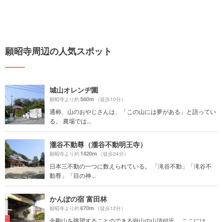
願昭寺周辺の人気スポット
城山オレンヂ園
560m
願昭寺より約
（徒歩10分）
通称、山のおやじさんは、「この山には夢がある」と語ってい
る。 農場では...
瀧谷不動尊（瀧谷不動明王寺）
1420m
願昭寺より約
（徒歩24分）
日本三不動の一つに数えられている。 「滝谷不動」「滝谷不
動尊」「目の神...
かんぽの宿 富田林
670m
願昭寺より約
（徒歩12分）
金剛山を眺望することのできる嶽山の山頂付近。 ここには、