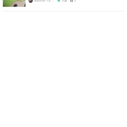
関西が好っきゃねん
大阪
3