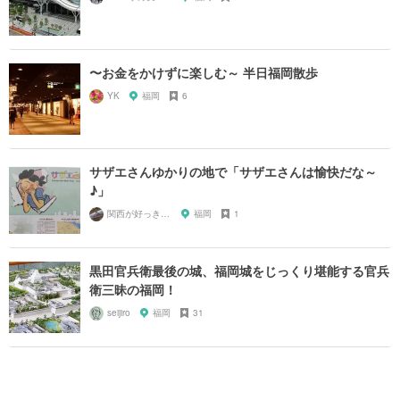
〜お金をかけずに楽しむ～ 半日福岡散歩
YK
福岡
6
サザエさんゆかりの地で「サザエさんは愉快だな～
♪」
関西が好っきゃねん
福岡
1
黒田官兵衛最後の城、福岡城をじっくり堪能する官兵
衛三昧の福岡！
seijiro
福岡
31