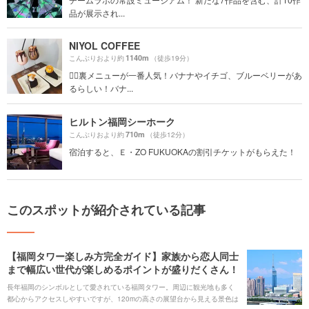
品が展示され...
NIYOL COFFEE
1140m
こんぶりおより約
（徒歩19分）
☝🏻裏メニューが一番人気！バナナやイチゴ、ブルーベリーがあ
るらしい！バナ...
ヒルトン福岡シーホーク
710m
こんぶりおより約
（徒歩12分）
宿泊すると、Ｅ・ZO FUKUOKAの割引チケットがもらえた！
このスポットが紹介されている記事
【福岡タワー楽しみ方完全ガイド】家族から恋人同士
まで幅広い世代が楽しめるポイントが盛りだくさん！
長年福岡のシンボルとして愛されている福岡タワー。周辺に観光地も多く
都心からアクセスしやすいですが、120mの高さの展望台から見える景色は