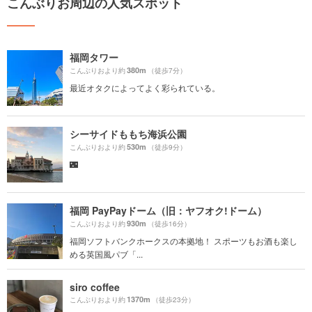
こんぶりお周辺の人気スポット
福岡タワー
380m
こんぶりおより約
（徒歩7分）
最近オタクによってよく彩られている。
シーサイドももち海浜公園
530m
こんぶりおより約
（徒歩9分）
🌃
福岡 PayPayドーム（旧：ヤフオク!ドーム）
930m
こんぶりおより約
（徒歩16分）
福岡ソフトバンクホークスの本拠地！ スポーツもお酒も楽し
める英国風パブ「...
siro coffee
1370m
こんぶりおより約
（徒歩23分）