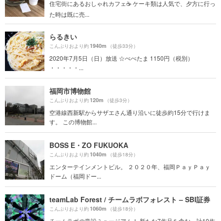
住宅街にあるおしゃれカフェ☕️ ケーキ類は人気で、夕方に行っ
た時は既に売...
らるきい
1940m
こんぶりおより約
（徒歩33分）
2020年7月5日（日）放送 ☆ぺぺたま 1150円（税別）
・・・・・...
福岡市博物館
120m
こんぶりおより約
（徒歩3分）
空港線西新駅からサザエさん通り沿いに徒歩約15分で行けま
す。 この博物館...
BOSS E・ZO FUKUOKA
1040m
こんぶりおより約
（徒歩18分）
エンターテインメントビル。 ２０２０年、福岡ＰａｙＰａｙ
ドーム（福岡ドー...
teamLab Forest / チームラボフォレスト – SBI証券
1060m
こんぶりおより約
（徒歩18分）
チームラボの常設ミュージアム！ 新たな7作品を含む、計10作