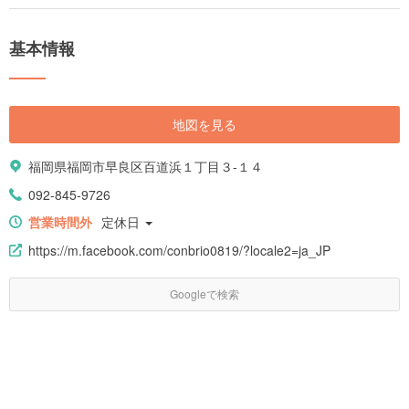
都心の夜景だけでなく、美しい海とのコントラストを楽しむことができま
す。 ロマンティックな夜景と恋人のための様々な仕掛けで恋人の聖地とも
言われ、県外からも訪れる人が多い福岡を代表する観光地です。そんな福
基本情報
岡タワーの魅力を最大限に感じるための楽しみ方を紹介します。
地図を見る
福岡県福岡市早良区百道浜１丁目３-１４
092-845-9726
営業時間外
定休日
https://m.facebook.com/conbrio0819/?locale2=ja_JP
Googleで検索