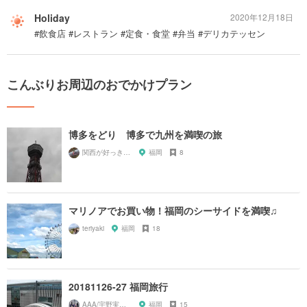
Holiday
2020年12月18日
#飲食店 #レストラン #定食・食堂 #弁当 #デリカテッセン
こんぶりお周辺のおでかけプラン
博多をどり 博多で九州を満喫の旅
関西が好っきゃねん
福岡
8
マリノアでお買い物！福岡のシーサイドを満喫♫
teriyaki
福岡
18
20181126-27 福岡旅行
AAA/宇野実彩子推し
福岡
15