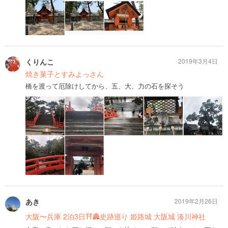
くりんこ
2019年3月4日
焼き菓子とすみよっさん
橋を渡って厄除けしてから、五、大、力の石を探そう
あき
2019年2月26日
大阪〜兵庫 2泊3日⛩🏯史跡巡り 姫路城 大阪城 湊川神社