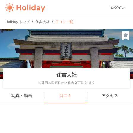
ログイン
Holiday トップ
住吉大社
口コミ一覧
住吉大社
大阪府大阪市住吉区住吉２丁目９-８９
写真・動画
口コミ
アクセス