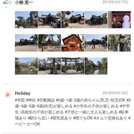
小柳 恵一
2019年4月17日
Holiday
2018年9月19日
#寺院 #神社 #宗教施設 #0歳･1歳･2歳の赤ちゃん(乳児･幼児)OK #3
歳･4歳･5歳･6歳(幼児)が楽しめる #小学生の子供が楽しめる #中学
生･高校生の子供が楽しめる #子供と一緒に大人も楽しめる #駐車
場あり #駅から近い #授乳室あり #雨でもOK #オムツ交換台あり #
ベビーカーOK