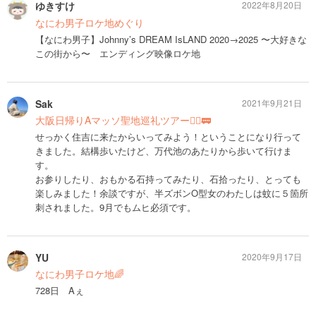
ゆきすけ
2022年8月20日
なにわ男子ロケ地めぐり
【なにわ男子】Johnny’s DREAM IsLAND 2020→2025 〜大好きな
この街から〜 エンディング映像ロケ地
Sak
2021年9月21日
大阪日帰りAマッソ聖地巡礼ツアー🚶‍♂️🚃
せっかく住吉に来たからいってみよう！ということになり行って
きました。結構歩いたけど、万代池のあたりから歩いて行けま
す。
お参りしたり、おもかる石持ってみたり、石拾ったり、とっても
楽しみました！余談ですが、半ズボンO型女のわたしは蚊に５箇所
刺されました。9月でもムヒ必須です。
YU
2020年9月17日
なにわ男子ロケ地🌈
728日 Aぇ