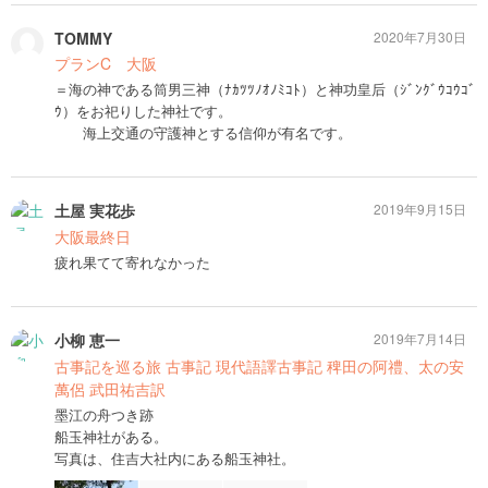
TOMMY
2020年7月30日
プランC 大阪
＝海の神である筒男三神（ﾅｶﾂﾂﾉｵﾉﾐｺﾄ）と神功皇后（ｼﾞﾝｸﾞｳｺｳｺﾞ
ｳ）をお祀りした神社です。
海上交通の守護神とする信仰が有名です。
土屋 実花歩
2019年9月15日
大阪最終日
疲れ果てて寄れなかった
小柳 恵一
2019年7月14日
古事記を巡る旅 古事記 現代語譯古事記 稗田の阿禮、太の安
萬侶 武田祐吉訳
墨江の舟つき跡
船玉神社がある。
写真は、住吉大社内にある船玉神社。