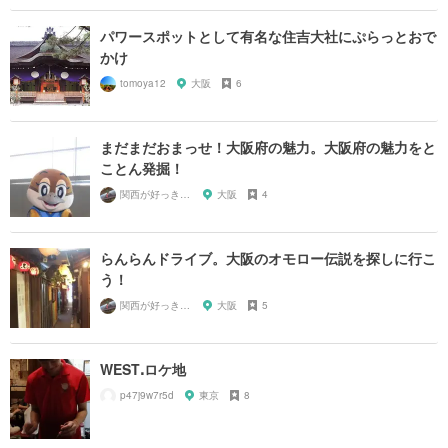
パワースポットとして有名な住吉大社にぷらっとおで
かけ
tomoya12
大阪
6
まだまだおまっせ！大阪府の魅力。大阪府の魅力をと
ことん発掘！
関西が好っきゃねん
大阪
4
らんらんドライブ。大阪のオモロー伝説を探しに行こ
う！
関西が好っきゃねん
大阪
5
WESTꓸロケ地
p47j9w7r5d
東京
8