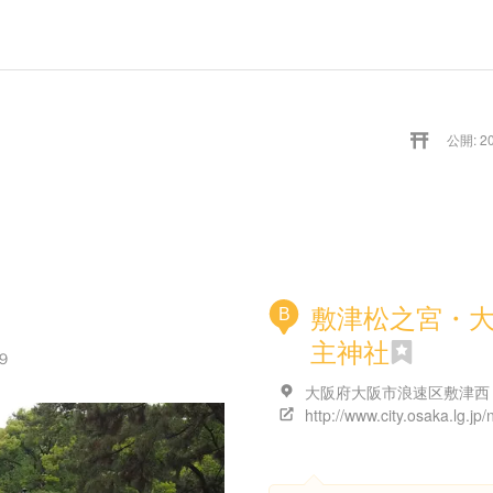
公開: 20
敷津松之宮・
B
主神社
９