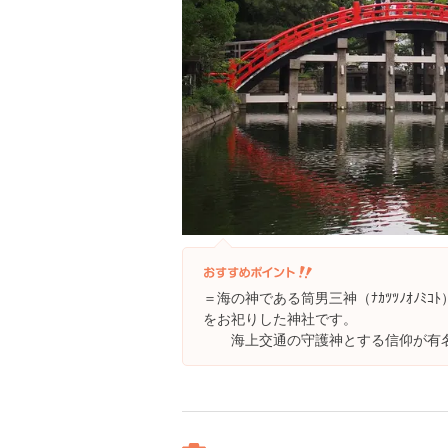
＝海の神である筒男三神（ﾅｶﾂﾂﾉｵﾉﾐｺﾄ）
をお祀りした神社です。
海上交通の守護神とする信仰が有