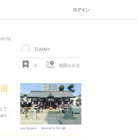
ログイン
/07/30
TOMMY
0
地図をみる
大国
大阪府大阪市浪速区敷津西１丁目２-１２
http://www.city.osaka.lg.jp/naniwa/page/0000001078.html
Jay Nagano
Google
Places