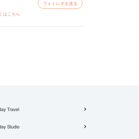
フォトレポを送る
くはこちら
day Travel
day Studio