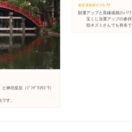
財運アップと良縁成就のパワ
宝くじ当選アップの参拝
狛ネズミさんでも有名で
と神功皇后（ｼﾞﾝｸﾞｳｺｳｺﾞｳ）
名です。