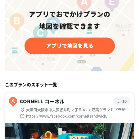
このプランのスポット一覧
CORNELL コーネル
A
10
大阪府大阪市中央区徳井町２丁目４-３ 双葉グランドプラザ
105, Chuo
https://www.facebook.com/cornellsandwich/