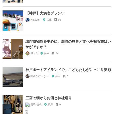
【神戸】大満喫プラン♡
Natsum!
兵庫
86
珈琲博物館を中心に、珈琲の歴史と文化を探る旅はい
かがですか？
TANI3
兵庫
24
神戸ポートアイランドで、こどもたちがにっこり笑顔
関西が好っきゃねん
兵庫
3
三宮で朝からお酒と神社巡り
長峰 義成
兵庫
9