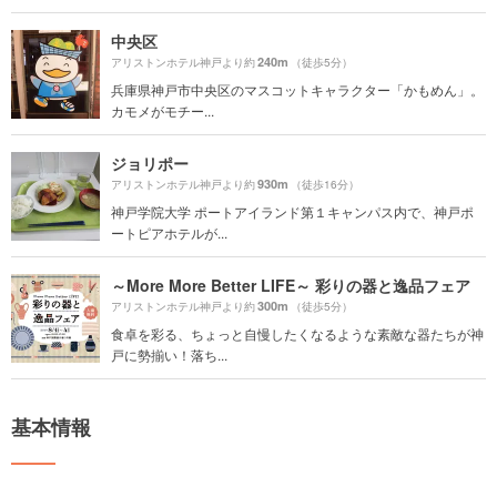
中央区
240m
アリストンホテル神戸より約
（徒歩5分）
兵庫県神戸市中央区のマスコットキャラクター「かもめん」。
カモメがモチー...
ジョリポー
930m
アリストンホテル神戸より約
（徒歩16分）
神戸学院大学 ポートアイランド第１キャンパス内で、神戸ポ
ートピアホテルが...
～More More Better LIFE～ 彩りの器と逸品フェア
300m
アリストンホテル神戸より約
（徒歩5分）
食卓を彩る、ちょっと自慢したくなるような素敵な器たちが神
戸に勢揃い！落ち...
基本情報