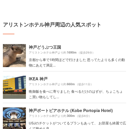
アリストンホテル神戸周辺の人気スポット
神戸どうぶつ王国
1690m
アリストンホテル神戸より約
（徒歩29分）
京都から車で1時間ほどで行けました 思ってたよりも多くの動
物にあえて満足...
IKEA 神戸
660m
アリストンホテル神戸より約
（徒歩11分）
晩御飯を食べに寄りました 食べるだけのはずが、ちょこちょ
こ買い物もしてし...
神戸ポートピアホテル (Kobe Portopia Hotel)
300m
アリストンホテル神戸より約
（徒歩6分）
USJのチケットがついてるプランもあって、 お部屋も綺麗で広
くて眺めも良...