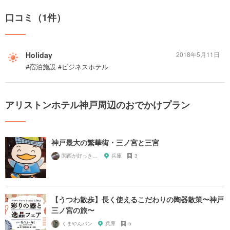
口コミ（1件）
Holiday
2018年5月11日
#宿泊施設 #ビジネスホテル
アリストンホテル神戸周辺のおでかけプラン
神戸最大の繁華街・三ノ宮と三宮
関西が好っきゃねん
兵庫
3
【うつわ散歩】長く使えるこだわりの陶器散策〜神戸
三ノ宮の旅〜
くまやんパン
兵庫
5