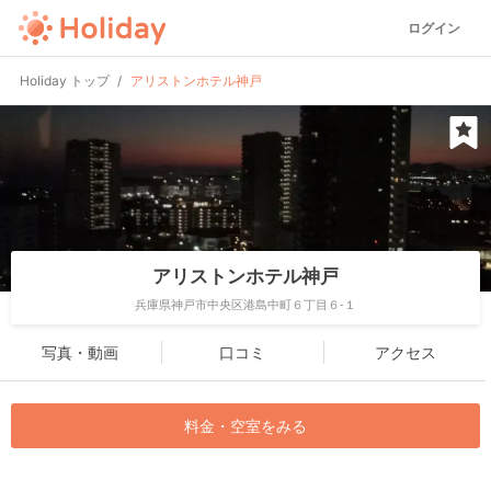
ログイン
Holiday トップ
アリストンホテル神戸
アリストンホテル神戸
兵庫県神戸市中央区港島中町６丁目６-１
写真・動画
口コミ
アクセス
料金・空室をみる