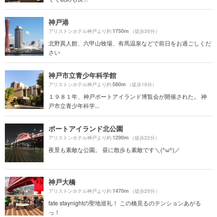
神戸港
1750m
アリストンホテル神戸より約
（徒歩30分）
北野異人館、六甲山牧場、有馬温泉などで前日をお過ごしくだ
さい
神戸市立青少年科学館
580m
アリストンホテル神戸より約
（徒歩10分）
１９８１年、神戸ポートアイランド博覧会が開催された。 神
戸市立青少年科学...
ポートアイランド北公園
1290m
アリストンホテル神戸より約
（徒歩22分）
夜景も素敵な公園。 昼に散歩も素敵です＼(^ω^)／
神戸大橋
1470m
アリストンホテル神戸より約
（徒歩25分）
fate staynightの聖地巡礼！ この橋見るのテンションあがる
っ！