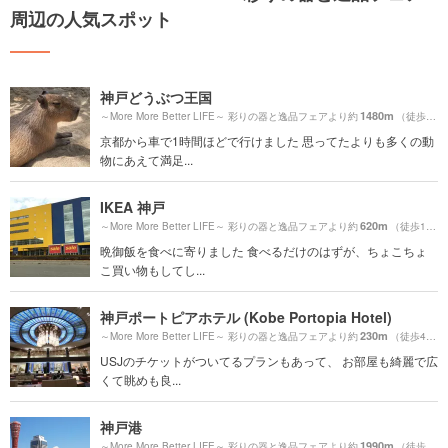
周辺の人気スポット
神戸どうぶつ王国
1480m
～More More Better LIFE～ 彩りの器と逸品フェアより約
（徒歩25分）
京都から車で1時間ほどで行けました 思ってたよりも多くの動
物にあえて満足...
IKEA 神戸
620m
～More More Better LIFE～ 彩りの器と逸品フェアより約
（徒歩11分）
晩御飯を食べに寄りました 食べるだけのはずが、ちょこちょ
こ買い物もしてし...
神戸ポートピアホテル (Kobe Portopia Hotel)
230m
～More More Better LIFE～ 彩りの器と逸品フェアより約
（徒歩4分）
USJのチケットがついてるプランもあって、 お部屋も綺麗で広
くて眺めも良...
神戸港
1990m
～More More Better LIFE～ 彩りの器と逸品フェアより約
（徒歩34分）