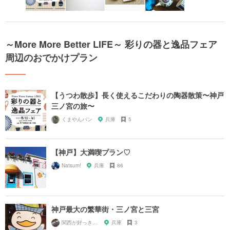
～More More Better LIFE～ 彩りの器と逸品フェア
周辺のおでかけプラン
【うつわ散歩】長く使えるこだわりの陶器散策〜神戸
三ノ宮の旅〜
くまやんパン
兵庫
5
【神戸】大満喫プラン♡
Natsum!
兵庫
86
神戸最大の繁華街・三ノ宮と三宮
関西が好っきゃねん
兵庫
3