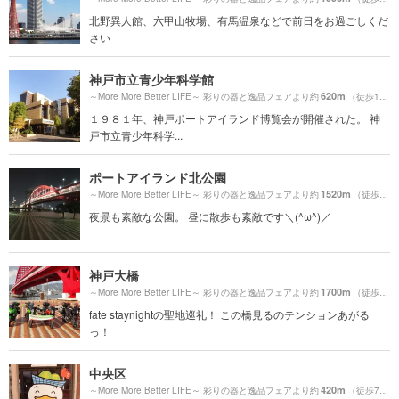
北野異人館、六甲山牧場、有馬温泉などで前日をお過ごしくだ
さい
神戸市立青少年科学館
620m
～More More Better LIFE～ 彩りの器と逸品フェアより約
（徒歩11分）
１９８１年、神戸ポートアイランド博覧会が開催された。 神
戸市立青少年科学...
ポートアイランド北公園
1520m
～More More Better LIFE～ 彩りの器と逸品フェアより約
（徒歩26分）
夜景も素敵な公園。 昼に散歩も素敵です＼(^ω^)／
神戸大橋
1700m
～More More Better LIFE～ 彩りの器と逸品フェアより約
（徒歩29分）
fate staynightの聖地巡礼！ この橋見るのテンションあがる
っ！
中央区
420m
～More More Better LIFE～ 彩りの器と逸品フェアより約
（徒歩7分）