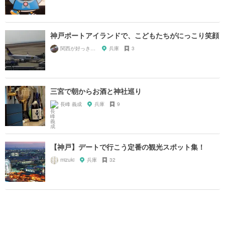
神戸ポートアイランドで、こどもたちがにっこり笑顔
関西が好っきゃねん
兵庫
3
三宮で朝からお酒と神社巡り
長峰 義成
兵庫
9
【神戸】デートで行こう定番の観光スポット集！
mizuki
兵庫
32