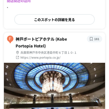
閉店間近の店内
、
このスポットの詳細を見る
神戸ポートピアホテル (Kobe
F
181
Portopia Hotel)
兵庫県神戸市中央区港島中町６丁目１０-１
https://www.portopia.co.jp/