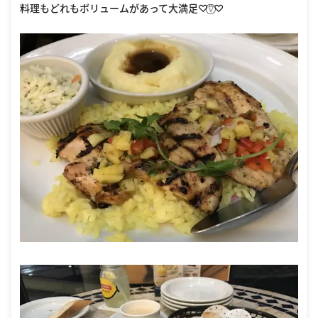
料理もどれもボリュームがあって大満足♡⍢⃝♡