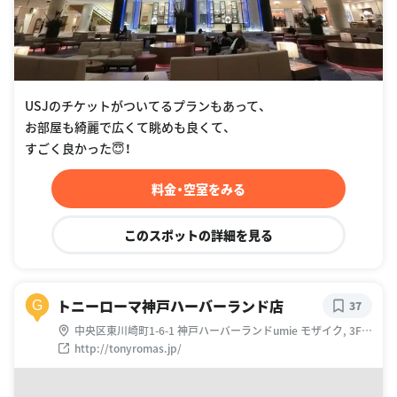
USJのチケットがついてるプランもあって、
お部屋も綺麗で広くて眺めも良くて、
すごく良かった😇！
料金・空室をみる
このスポットの詳細を見る
トニーローマ神戸ハーバーランド店
G
37
中央区東川崎町1-6-1 神戸ハーバーランドumie モザイク, 3F
１丁目-６ 東川崎町 中央区 神戸市 兵庫県 日本
http://tonyromas.jp/