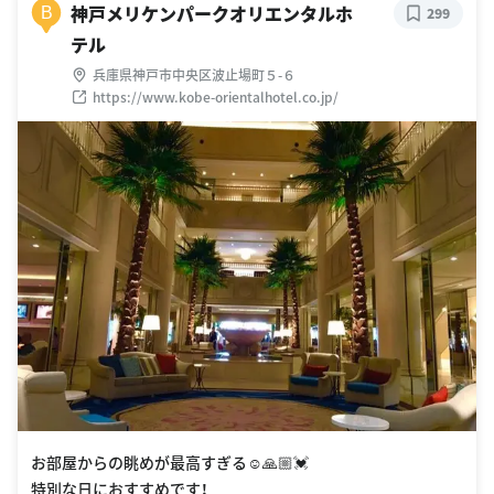
神戸メリケンパークオリエンタルホ
B
299
テル
兵庫県神戸市中央区波止場町５-６
https://www.kobe-orientalhotel.co.jp/
お部屋からの眺めが最高すぎる☺️🙏🏼💓
特別な日におすすめです！