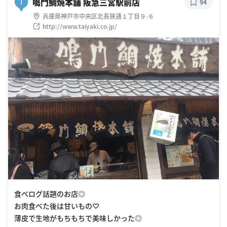
鳴門鯛焼本舗 阪急三宮駅前店
I
94
兵庫県神戸市中央区北長狭通１丁目９-６
http://www.taiyaki.co.jp/
食べログ話題のお店◎
お肉食べた後は甘いもの♡
薄皮で生地がもちもちで美味しかった◎