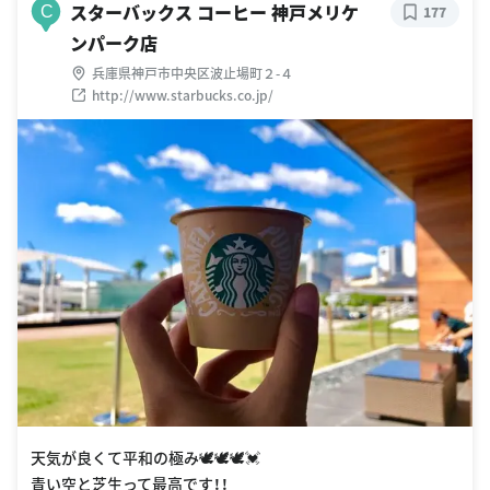
スターバックス コーヒー 神戸メリケ
C
177
ンパーク店
兵庫県神戸市中央区波止場町２-４
http://www.starbucks.co.jp/
天気が良くて平和の極み🕊🕊🕊💓
青い空と芝生って最高です！！