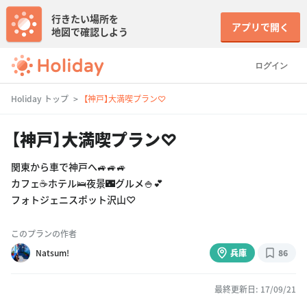
行きたい場所を
アプリで開く
地図で確認しよう
ログイン
Holiday トップ
【神戸】大満喫プラン♡
【神戸】大満喫プラン♡
関東から車で神戸へ🚙🚙🚙
カフェ☕️ホテル🛌夜景🌃グルメ🍚💕
フォトジェニスポット沢山♡
このプランの作者
Natsum!
兵庫
86
最終更新日: 17/09/21