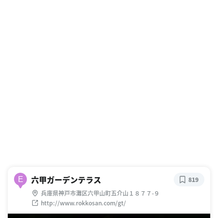
六甲ガーデンテラス
E
819
兵庫県神戸市灘区六甲山町五介山１８７７-９
http://www.rokkosan.com/gt/