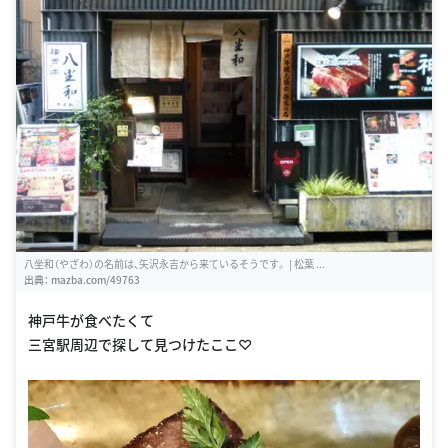
八坐和（やざわ）の名前は、矢沢永吉から来ているそうです。 | 松葉 ...
出典：
mazba.com/49763
神戸牛が食べたくて
三宮駅周辺で探して見つけたここ♡