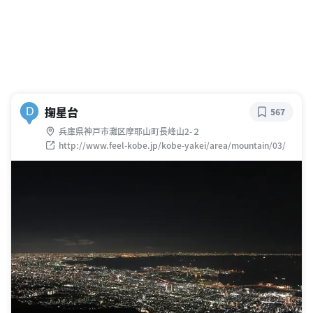
掬星台
D
567
兵庫県神戸市灘区摩耶山町長峰山2-２
http://www.feel-kobe.jp/kobe-yakei/area/mountain/03/