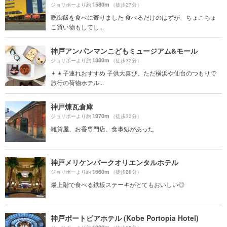
1580m
ジョリポーより約
（徒歩27分）
晩御飯を食べに寄りました 食べるだけのはずが、ちょこちょ
こ買い物もしてし...
神戸アンパンマンこどもミュージアム&モール
1880m
ジョリポーより約
（徒歩32分）
👦👧子連れおすすめ 子供大喜び。ただ横浜や仙台のつもりで
旅行の荷物ホテル...
神戸煉瓦倉庫
1970m
ジョリポーより約
（徒歩33分）
雑貨屋、お香専門店、食事処があった
神戸メリケンパークオリエンタルホテル
1660m
ジョリポーより約
（徒歩28分）
最上階で食べる鉄板ステーキがとてもおいしい◎
神戸ポートピアホテル (Kobe Portopia Hotel)