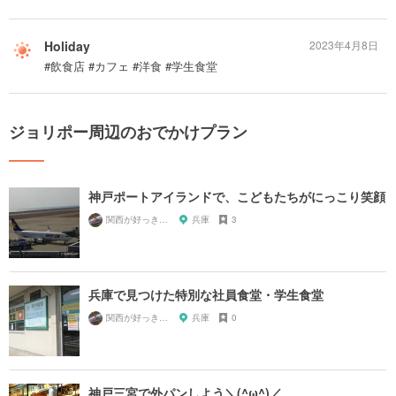
Holiday
2023年4月8日
#飲食店 #カフェ #洋食 #学生食堂
ジョリポー周辺のおでかけプラン
神戸ポートアイランドで、こどもたちがにっこり笑顔
関西が好っきゃねん
兵庫
3
兵庫で見つけた特別な社員食堂・学生食堂
関西が好っきゃねん
兵庫
0
神戸三宮で外パンしよう＼(^ω^)／