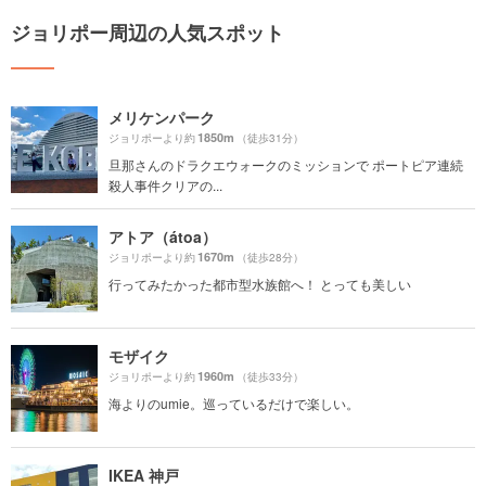
ジョリポー周辺の人気スポット
メリケンパーク
1850m
ジョリポーより約
（徒歩31分）
旦那さんのドラクエウォークのミッションで ポートピア連続
殺人事件クリアの...
アトア（átoa）
1670m
ジョリポーより約
（徒歩28分）
行ってみたかった都市型水族館へ！ とっても美しい
モザイク
1960m
ジョリポーより約
（徒歩33分）
海よりのumie。巡っているだけで楽しい。
IKEA 神戸