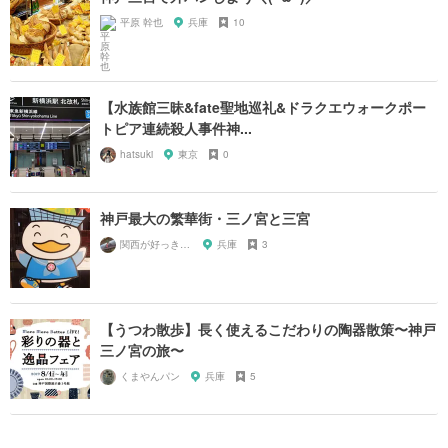
平原 幹也
兵庫
10
【水族館三昧&fate聖地巡礼&ドラクエウォークポー
トピア連続殺人事件神...
hatsuki
東京
0
神戸最大の繁華街・三ノ宮と三宮
関西が好っきゃねん
兵庫
3
【うつわ散歩】長く使えるこだわりの陶器散策〜神戸
三ノ宮の旅〜
くまやんパン
兵庫
5