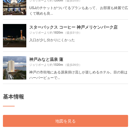
1200m
ジョリポーより約
（徒歩20分）
USJのチケットがついてるプランもあって、 お部屋も綺麗で広
くて眺めも良...
スターバックス コーヒー 神戸メリケンパーク店
1820m
ジョリポーより約
（徒歩31分）
入口が少し分かりにくかった
神戸みなと温泉 蓮
1520m
ジョリポーより約
（徒歩26分）
神戸の市街地にある源泉掛け流しが楽しめるホテル。目の前は
ハーバービューで...
基本情報
地図を見る