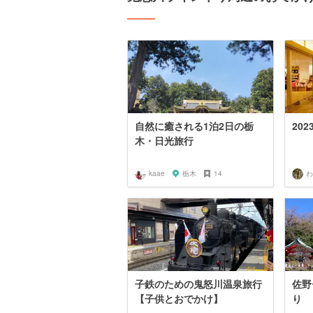
自然に癒される1泊2日の栃
202
木・日光旅行
kaae
栃木
14
わ
子鉄のための鬼怒川温泉旅行
佐野
【子供とおでかけ】
り