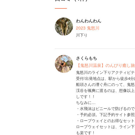
わんわんわん
2023 鬼怒川
川下り
さくらもち
【鬼怒川温泉】のんびり癒し旅(
鬼怒川のライン下りアクティビテ
受付/出発地点は、駅から徒歩4
船頭さんの漕ぐ舟にのって、鬼怒
渓谷を颯爽に渡るのは、想像以上
しです！！
ちなみに…
・水飛沫はビニールで防げるので
・予約必須。下記予約サイト参照
・ロープウェイとのお得なセット
ロープウェイセットは、ライン下
も楽です！