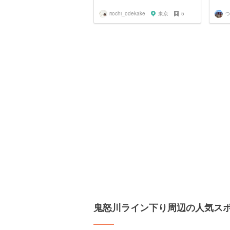
riochi_odekake
東京
5
つ
鬼怒川ライン下り周辺の人気ス