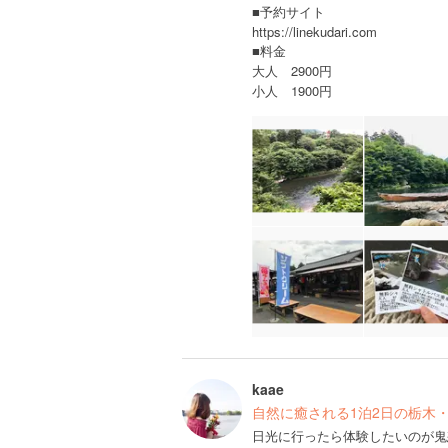
■予約サイト
https://linekudari.com
■料金
大人 2900円
小人 1900円
kaae
自然に癒される1泊2日の栃木
日光に行ったら体験したいのが鬼