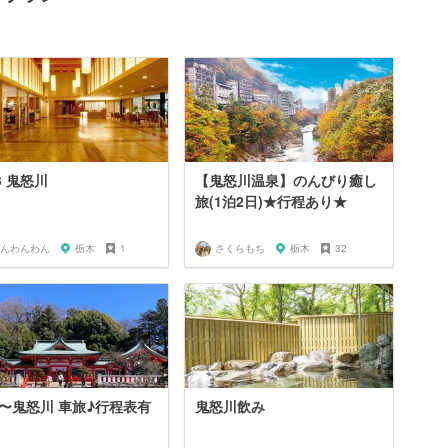
3 鬼怒川
【鬼怒川温泉】のんびり癒し
旅(1泊2日)★行程あり★
んわんわん
栃木
1
さくらもち
栃木
32
〜鬼怒川 車旅♪行程表有
鬼怒川飲み