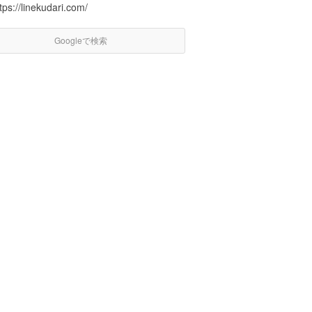
tps://linekudari.com/
Googleで検索