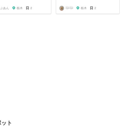
ぶあん
栃木
2
𓅸𓅸
栃木
2
ポット