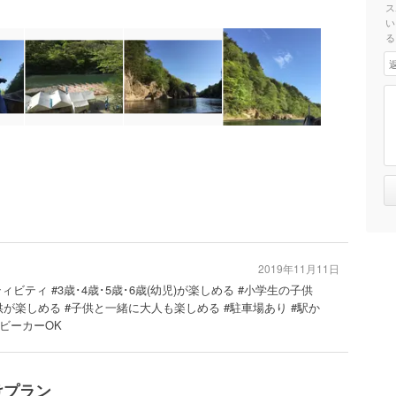
ス
い
る
2019年11月11日
ィビティ #3歳･4歳･5歳･6歳(幼児)が楽しめる #小学生の子供
供が楽しめる #子供と一緒に大人も楽しめる #駐車場あり #駅か
ベビーカーOK
けプラン