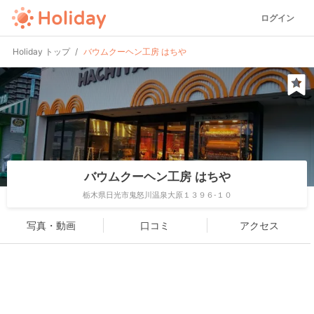
ログイン
Holiday トップ
バウムクーヘン工房 はちや
バウムクーヘン工房 はちや
栃木県日光市鬼怒川温泉大原１３９６-１０
写真・動画
口コミ
アクセス