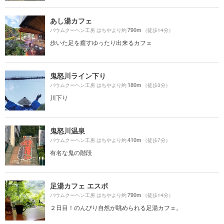
あし湯カフェ
790m
バウムクーヘン工房 はちやより約
（徒歩14分）
歩いた足を癒すゆったり出来るカフェ
鬼怒川ライン下り
180m
バウムクーヘン工房 はちやより約
（徒歩3分）
川下り
鬼怒川温泉
410m
バウムクーヘン工房 はちやより約
（徒歩7分）
有名な鬼の階段
足湯カフェ エスポ
790m
バウムクーヘン工房 はちやより約
（徒歩14分）
２日目！のんびり自然が眺められる足湯カフェ。