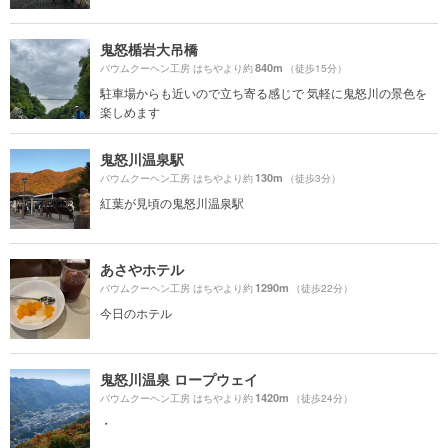
鬼怒楯岩大吊橋
840m
バウムクーヘン工房 はちやより約
（徒歩15分）
駐車場からも近いので立ち寄る感じで 気軽に鬼怒川の景色を
楽しめます
鬼怒川温泉駅
130m
バウムクーヘン工房 はちやより約
（徒歩3分）
紅葉が見頃の鬼怒川温泉駅
あさやホテル
1290m
バウムクーヘン工房 はちやより約
（徒歩22分）
今日のホテル
鬼怒川温泉 ロープウェイ
1420m
バウムクーヘン工房 はちやより約
（徒歩24分）
・