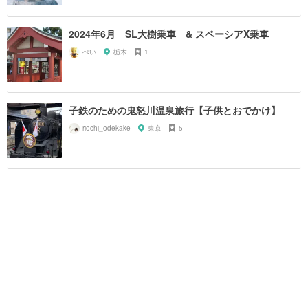
2024年6月 SL大樹乗車 & スペーシアX乗車
ぺい
栃木
1
子鉄のための鬼怒川温泉旅行【子供とおでかけ】
riochi_odekake
東京
5