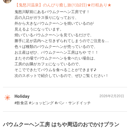
【鬼怒川温泉】のんびり癒し旅(1泊2日)★行程あり★
鬼怒川駅前にあるバウムクーヘン工房です！
店の入口がガラス張りになっており、
外から大きなバウムクーヘンを焼いているのが
見えるようになっています。
焼いているバウムクーヘンを見ているだけで、
勝手に足が店内へと引きずられてしまうのでご注意を…
色々ば種類のバウムクーヘンが売っているので、
お土産はぜひ、バウムクーヘン工房はちや で！！
またその場でバウムクーヘンを食べたい場合は、
工房のお隣がカフェになっているので、
そこでできたてバウムを食べることができます♪
次のスポットで紹介しているので、ぜひご覧ください！
Holiday
2026年2月20日
#飲食店 #ショッピング #パン・サンドイッチ
バウムクーヘン工房 はちや周辺のおでかけプラン