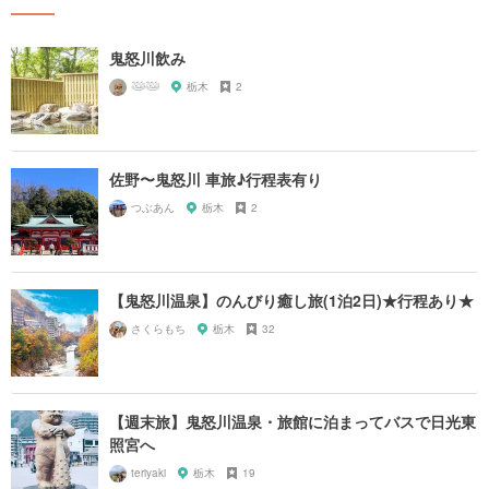
鬼怒川飲み
𓅸𓅸
栃木
2
佐野〜鬼怒川 車旅♪行程表有り
つぶあん
栃木
2
【鬼怒川温泉】のんびり癒し旅(1泊2日)★行程あり★
さくらもち
栃木
32
【週末旅】鬼怒川温泉・旅館に泊まってバスで日光東
照宮へ
teriyaki
栃木
19