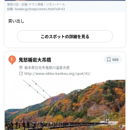
鬼怒川店｜店舗・チラシ情報｜リオン・ドール
出典：
liondor.jp/tenpo/stores.html?sid=63
買い出し
このスポットの詳細を見る
鬼怒楯岩大吊橋
F
668
栃木県日光市鬼怒川温泉大原
http://www.nikko-kankou.org/spot/41/