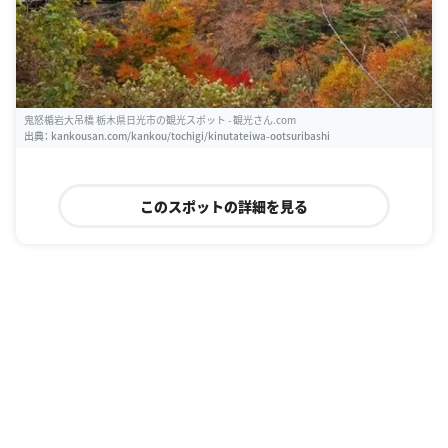
鬼怒楯岩大吊橋 栃木県日光市の観光スポット - 観光さん.com
出典：
kankousan.com/kankou/tochigi/kinutateiwa-ootsuribashi
このスポットの詳細を見る