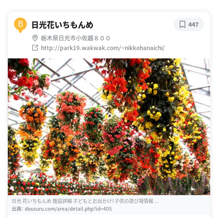
日光花いちもんめ
B
447
栃木県日光市小佐越８００
http://park19.wakwak.com/~nikkohanaichi/
日光 花いちもんめ 施設詳細 子どもとお出かけ！子供の遊び場情報 ...
出典：
dousuru.com/area/detail.php?id=405