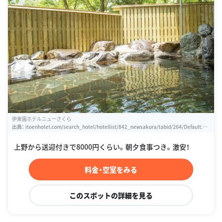
伊東園ホテルニューさくら
出典：
itoenhotel.com/search_hotel/hotellist/842_newsakura/tabid/264/Default.as
px
上野から送迎付きで8000円くらい。朝夕食事つき。激安！
料金・空室をみる
このスポットの詳細を見る