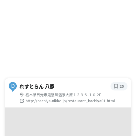
れすとらん 八家
D
25
栃木県日光市鬼怒川温泉大原１３９６-１０ 2F
http://hachiya-nikko.jp/restaurant_hachiya01.html