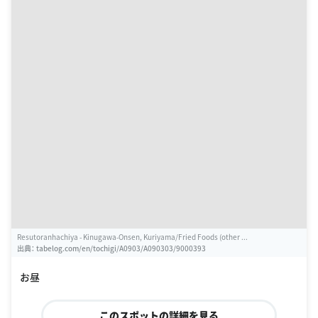
Resutoranhachiya - Kinugawa-Onsen, Kuriyama/Fried Foods (other ...
出典：
tabelog.com/en/tochigi/A0903/A090303/9000393
お昼
このスポットの詳細を見る