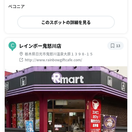
ベコニア
このスポットの詳細を見る
レインボー鬼怒川店
C
13
栃木県日光市鬼怒川温泉大原１３９８-１５
http://www.rainbowgiftcafe.com/