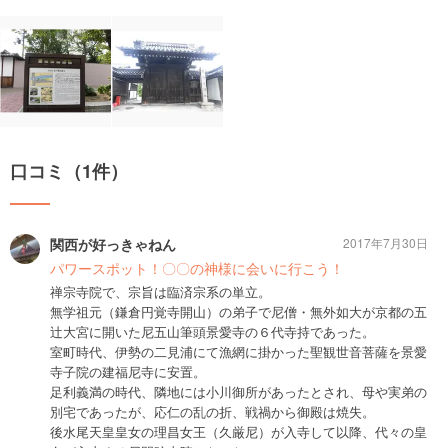
口コミ（1件）
関西が好っきゃねん
2017年7月30日
パワースポット！〇〇の神様に会いに行こう！
禅宗寺院で、宗旨は臨済宗系の単立。
無学祖元（鎌倉円覚寺開山）の弟子で尼僧・無外如大が京都の五
辻大宮に開いた尼五山筆頭景愛寺の６代寺持であった。
室町時代、伊勢の二見浦にて漁網に掛かった聖観世音菩薩を景愛
寺子院の建福尼寺に安置。
足利義満の時代、隣地には小川御所があったとされ、母や実弟の
別宅であったが、応仁の乱の折、戦禍から御殿は焼失。
後水尾天皇皇女の理昌女王（久厳尼）が入寺して以降、代々の皇