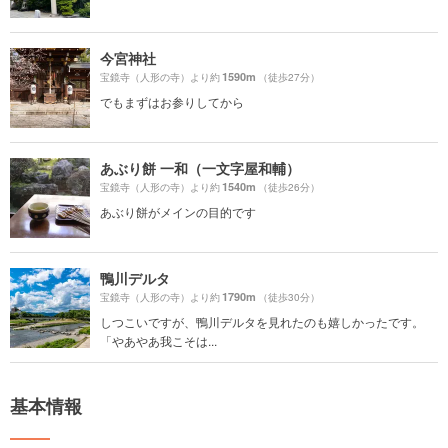
今宮神社
1590m
宝鏡寺（人形の寺）より約
（徒歩27分）
でもまずはお参りしてから
あぶり餅 一和（一文字屋和輔）
1540m
宝鏡寺（人形の寺）より約
（徒歩26分）
あぶり餅がメインの目的です
鴨川デルタ
1790m
宝鏡寺（人形の寺）より約
（徒歩30分）
しつこいですが、鴨川デルタを見れたのも嬉しかったです。
「やあやあ我こそは...
基本情報