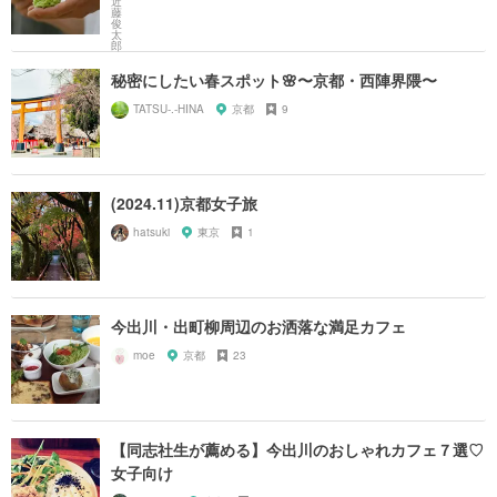
秘密にしたい春スポット🌸〜京都・西陣界隈〜
TATSU-.-HINA
京都
9
(2024.11)京都女子旅
hatsuki
東京
1
今出川・出町柳周辺のお洒落な満足カフェ
moe
京都
23
【同志社生が薦める】今出川のおしゃれカフェ７選♡
女子向け