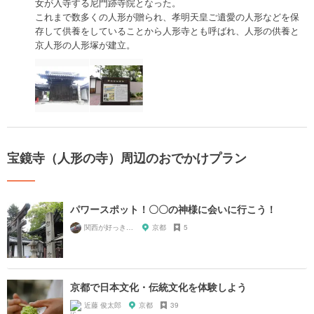
女が入寺する尼門跡寺院となった。
これまで数多くの人形が贈られ、孝明天皇ご遺愛の人形などを保
存して供養をしていることから人形寺とも呼ばれ、人形の供養と
京人形の人形塚が建立。
宝鏡寺（人形の寺）周辺のおでかけプラン
パワースポット！〇〇の神様に会いに行こう！
関西が好っきゃねん
京都
5
京都で日本文化・伝統文化を体験しよう
近藤 俊太郎
京都
39