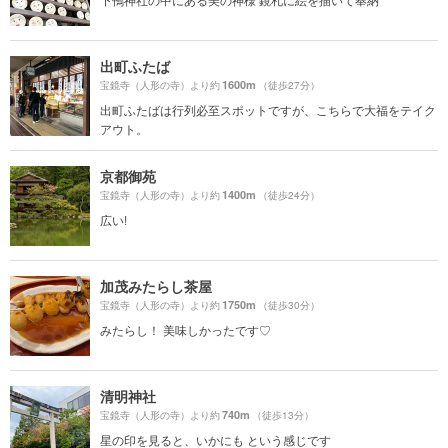
出町ふたば
1600m
宝鏡寺（人形の寺）より約
（徒歩27分）
出町ふたばは行列必至スポットですが、こちらで大福をテイク
アウト。
京都御苑
1400m
宝鏡寺（人形の寺）より約
（徒歩24分）
広い!
加茂みたらし茶屋
1750m
宝鏡寺（人形の寺）より約
（徒歩30分）
みたらし！ 美味しかったです♡
清明神社
740m
宝鏡寺（人形の寺）より約
（徒歩13分）
星の印を見ると、いかにも という感じです