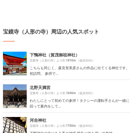
宝鏡寺（人形の寺）周辺の人気スポット
下鴨神社（賀茂御祖神社）
1910m
宝鏡寺（人形の寺）より約
（徒歩32分）
こちらも同じく、森見登美彦さんの作品に出てくる神社です。
初訪問。 参拝で...
北野天満宮
1640m
宝鏡寺（人形の寺）より約
（徒歩28分）
わたしにとって初めての参拝！タクシーの運転手さんが一緒に
回って案内をして...
河合神社
1750m
宝鏡寺（人形の寺）より約
（徒歩30分）
下鴨神社の中にある美の神様 鏡札に絵を描いて奉納