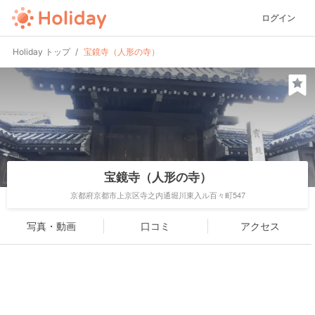
ログイン
Holiday トップ
宝鏡寺（人形の寺）
宝鏡寺（人形の寺）
京都府京都市上京区寺之内通堀川東入ル百々町547
写真・動画
口コミ
アクセス