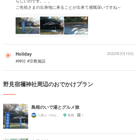
らしいのです。。。
ご先祖さまの出身地に来ることが出来て感慨深いですね～
Holiday
2022年3月10日
#神社 #宗教施設
野見宿禰神社周辺のおでかけプラン
島根のいで湯とグルメ旅
八尾人（やおんちゅ）
島根
1