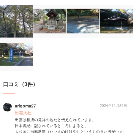
口コミ（3件）
arigoma27
2024年11月29日
出雲大社
出雲は相撲の発祥の地だと伝えられています。
日本書紀に記されているところによると、
大和国に当麻蹶速（たいまのけはや）という力の強い男がいまし