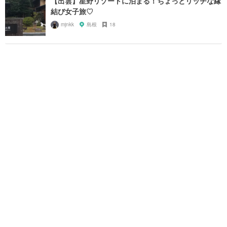
【出雲】星野リゾートに泊まる！ちょっとリッチな縁
結び女子旅♡
mjnkk
島根
18