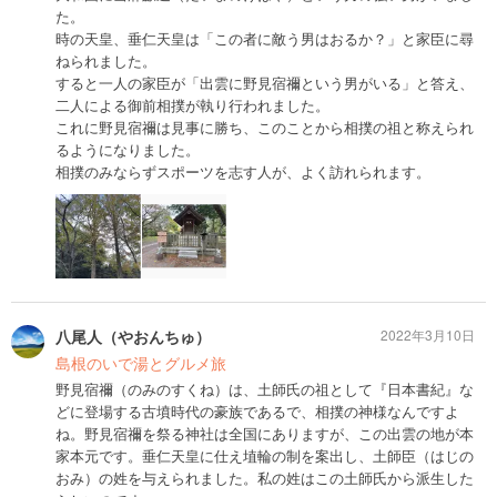
た。
時の天皇、垂仁天皇は「この者に敵う男はおるか？」と家臣に尋
ねられました。
すると一人の家臣が「出雲に野見宿禰という男がいる」と答え、
二人による御前相撲が執り行われました。
これに野見宿禰は見事に勝ち、このことから相撲の祖と称えられ
るようになりました。
相撲のみならずスポーツを志す人が、よく訪れられます。
八尾人（やおんちゅ）
2022年3月10日
島根のいで湯とグルメ旅
野見宿禰（のみのすくね）は、土師氏の祖として『日本書紀』な
どに登場する古墳時代の豪族であるで、相撲の神様なんですよ
ね。野見宿禰を祭る神社は全国にありますが、この出雲の地が本
家本元です。垂仁天皇に仕え埴輪の制を案出し、土師臣（はじの
おみ）の姓を与えられました。私の姓はこの土師氏から派生した