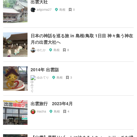
出雲大社
arigoma27
島根
0
日本の神話を巡る旅 in 島根/鳥取 1日目 神々集う神在
月の出雲大社へ
ゆたか
島根
8
2014年 出雲詣
ゆみてり
島根
3
出雲旅行 2023年4月
macha
島根
4