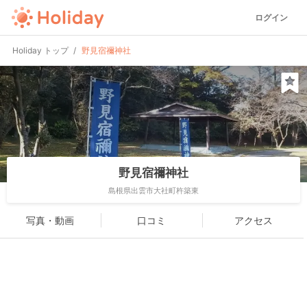
ログイン
Holiday トップ
野見宿禰神社
野見宿禰神社
島根県出雲市大社町杵築東
写真・動画
口コミ
アクセス