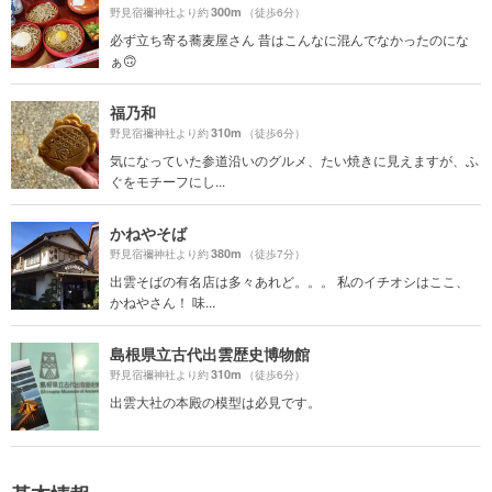
300m
野見宿禰神社より約
（徒歩6分）
必ず立ち寄る蕎麦屋さん 昔はこんなに混んでなかったのにな
ぁ🙃
福乃和
310m
野見宿禰神社より約
（徒歩6分）
気になっていた参道沿いのグルメ、たい焼きに見えますが、ふ
ぐをモチーフにし...
かねやそば
380m
野見宿禰神社より約
（徒歩7分）
出雲そばの有名店は多々あれど。。。 私のイチオシはここ、
かねやさん！ 味...
島根県立古代出雲歴史博物館
310m
野見宿禰神社より約
（徒歩6分）
出雲大社の本殿の模型は必見です。