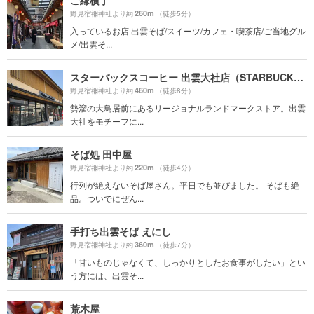
260m
野見宿禰神社より約
（徒歩5分）
入っているお店 出雲そば/スイーツ/カフェ・喫茶店/ご当地グル
メ/出雲そ...
スターバックスコーヒー 出雲大社店（STARBUCKS COFFEE）
460m
野見宿禰神社より約
（徒歩8分）
勢溜の大鳥居前にあるリージョナルランドマークストア。出雲
大社をモチーフに...
そば処 田中屋
220m
野見宿禰神社より約
（徒歩4分）
行列が絶えないそば屋さん。平日でも並びました。 そばも絶
品。ついでにぜん...
手打ち出雲そば えにし
360m
野見宿禰神社より約
（徒歩7分）
「甘いものじゃなくて、しっかりとしたお食事がしたい」とい
う方には、出雲そ...
荒木屋