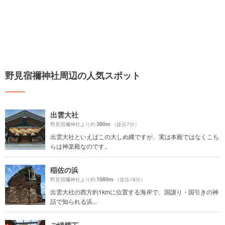
野見宿禰神社周辺の人気スポット
出雲大社
380m
野見宿禰神社より約
（徒歩7分）
出雲大社といえばこの大しめ縄ですが、実は本殿ではなくこち
らは神楽殿なのです。
稲佐の浜
1080m
野見宿禰神社より約
（徒歩18分）
出雲大社の西方約1kmに位置する海岸で、国譲り・国引きの神
話で知られる浜...
ご縁横丁