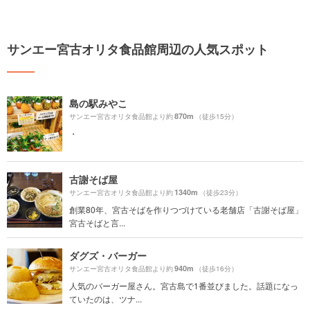
サンエー宮古オリタ食品館周辺の人気スポット
島の駅みやこ
870m
サンエー宮古オリタ食品館より約
（徒歩15分）
・
古謝そば屋
1340m
サンエー宮古オリタ食品館より約
（徒歩23分）
創業80年、宮古そばを作りつづけている老舗店「古謝そば屋」
宮古そばと言...
ダグズ・バーガー
940m
サンエー宮古オリタ食品館より約
（徒歩16分）
人気のバーガー屋さん。宮古島で1番並びました。話題になっ
ていたのは、ツナ...