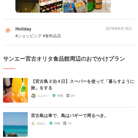
Holiday
2018年9月19日
#ショッピング #食料品店
サンエー宮古オリタ食品館周辺のおでかけプラン
【宮古島３泊４日】スーパーを使って「暮らすように
旅」をする
コムケン
沖縄
29
宮古島は車で、島はバギーで周るべき。
右ねじ
沖縄
16