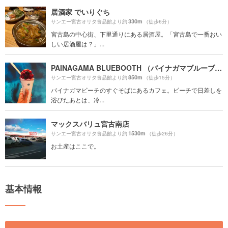
居酒家 でいりぐち
330m
サンエー宮古オリタ食品館より約
（徒歩6分）
宮古島の中心街、下里通りにある居酒屋。「宮古島で一番おい
しい居酒屋は？」...
PAINAGAMA BLUEBOOTH （パイナガマブルーブース）
850m
サンエー宮古オリタ食品館より約
（徒歩15分）
パイナガマビーチのすぐそばにあるカフェ。ビーチで日差しを
浴びたあとは、冷...
マックスバリュ宮古南店
1530m
サンエー宮古オリタ食品館より約
（徒歩26分）
お土産はここで。
基本情報