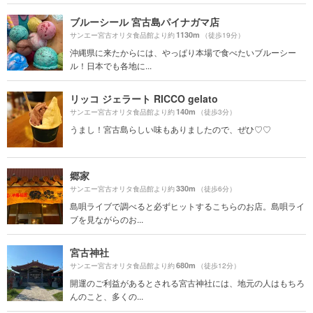
ブルーシール 宮古島パイナガマ店
1130m
サンエー宮古オリタ食品館より約
（徒歩19分）
沖縄県に来たからには、やっぱり本場で食べたいブルーシー
ル！日本でも各地に...
リッコ ジェラート RICCO gelato
140m
サンエー宮古オリタ食品館より約
（徒歩3分）
うまし！宮古島らしい味もありましたので、ぜひ♡♡
郷家
330m
サンエー宮古オリタ食品館より約
（徒歩6分）
島唄ライブで調べると必ずヒットするこちらのお店。島唄ライ
ブを見ながらのお...
宮古神社
680m
サンエー宮古オリタ食品館より約
（徒歩12分）
開運のご利益があるとされる宮古神社には、地元の人はもちろ
んのこと、多くの...