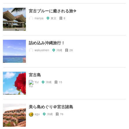
宮古ブルーに癒される旅✈︎
manya
東京
8
詰め込み沖縄旅行！
wakusimen
沖縄
28
宮古島
Yui
沖縄
15
美ら島めぐり＠宮古諸島
agu
沖縄
76