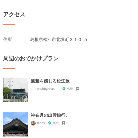
アクセス
住所
島根県松江市北堀町３１０-５
周辺のおでかけプラン
風雅を感じる松江旅
chubby823san63
島根
2
神在月の出雲旅行。
tabby
鳥取
8