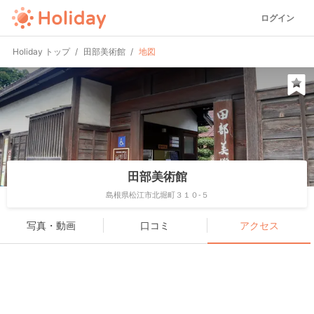
ログイン
Holiday トップ
田部美術館
地図
田部美術館
島根県松江市北堀町３１０-５
写真・動画
口コミ
アクセス