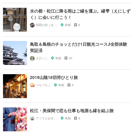
水の都・松江に降る雨はご縁を運ぶ。縁雫（えにしず
く）に会いに行こう！
関西が好っきゃねん
島根
6
鳥取＆島根のチョッとだけ1日観光コース♪全部体験
実証済
えびっこ
島根
33
2019山陰18切符ひとり旅
つちつちこ
島根
6
松江・美保関で恋も仕事も地酒も縁を結ぶ旅
アツラエおすすめ旅プラン！
島根
8