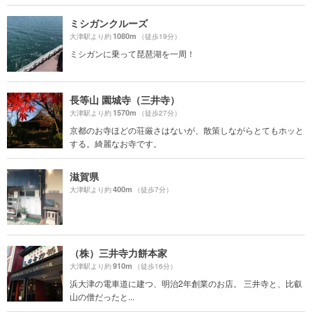
ミシガンクルーズ
1080m
大津駅より約
（徒歩19分）
ミシガンに乗って琵琶湖を一周！
長等山 園城寺（三井寺）
1570m
大津駅より約
（徒歩27分）
京都のお寺ほどの荘厳さはないが、散策しながらとてもホッと
する。綺麗なお寺です。
滋賀県
400m
大津駅より約
（徒歩7分）
（株）三井寺力餅本家
910m
大津駅より約
（徒歩16分）
浜大津の電車道に建つ、明治2年創業のお店。 三井寺と、比叡
山の僧だったと...