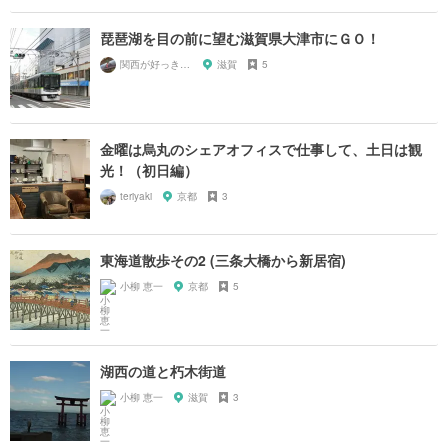
琵琶湖を目の前に望む滋賀県大津市にＧＯ！
関西が好っきゃねん
滋賀
5
金曜は烏丸のシェアオフィスで仕事して、土日は観
光！（初日編）
teriyaki
京都
3
東海道散歩その2 (三条大橋から新居宿)
小柳 恵一
京都
5
湖西の道と朽木街道
小柳 恵一
滋賀
3