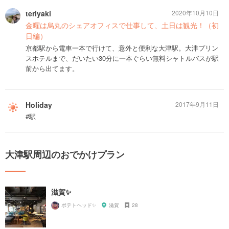
teriyaki
2020年10月10日
金曜は烏丸のシェアオフィスで仕事して、土日は観光！（初
日編）
京都駅から電車一本で行けて、意外と便利な大津駅。大津プリン
スホテルまで、だいたい30分に一本ぐらい無料シャトルバスが駅
前から出てます。
Holiday
2017年9月11日
#駅
大津駅周辺のおでかけプラン
滋賀✨
ポテトヘッド✨
滋賀
28