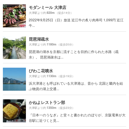
モダンミール 大津店
820m
大津駅より約
（徒歩14分）
2022年9月25日（日）放送 近江牛の炙り肉寿司 1,099円 近江
牛...
琵琶湖疏水
1180m
大津駅より約
（徒歩20分）
琵琶湖の湖水を京都に流すことを目的に作られた水路（疏
水）。 琵琶湖疎水は...
びわこ花噴水
1130m
大津駅より約
（徒歩19分）
浜大津港とも呼ばれている大津港は、昔から 北国と畿内を結
ぶ物資の湖上交通...
かねよレストラン部
1350m
大津駅より約
（徒歩23分）
『日本一のうなぎ』と堂々と書かれたのぼりが、京阪電車が大
谷駅に近づくと見...