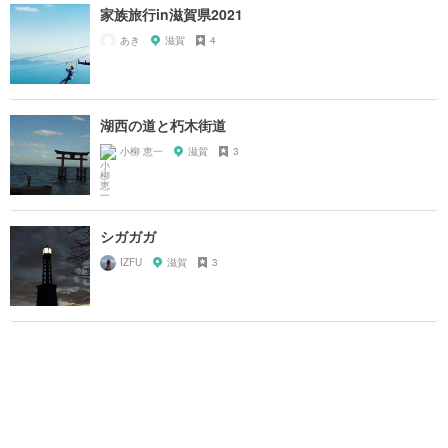
家族旅行in滋賀県2021
あき
滋賀
4
湖西の道と朽木街道
小柳 恵一
滋賀
3
シガガガ
IZFU
滋賀
3