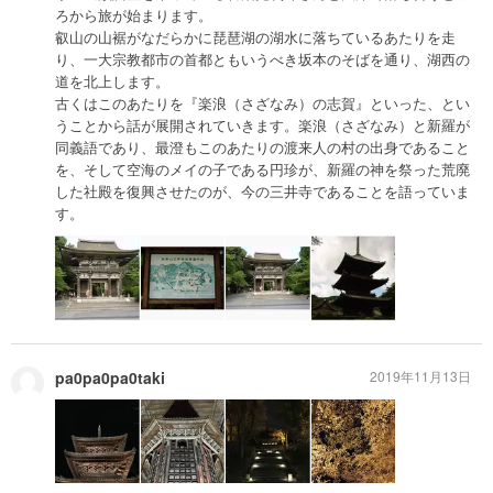
ろから旅が始まります。
叡山の山裾がなだらかに琵琶湖の湖水に落ちているあたりを走
り、一大宗教都市の首都ともいうべき坂本のそばを通り、湖西の
道を北上します。
古くはこのあたりを『楽浪（さざなみ）の志賀』といった、とい
うことから話が展開されていきます。楽浪（さざなみ）と新羅が
同義語であり、最澄もこのあたりの渡来人の村の出身であること
を、そして空海のメイの子である円珍が、新羅の神を祭った荒廃
した社殿を復興させたのが、今の三井寺であることを語っていま
す。
pa0pa0pa0taki
2019年11月13日