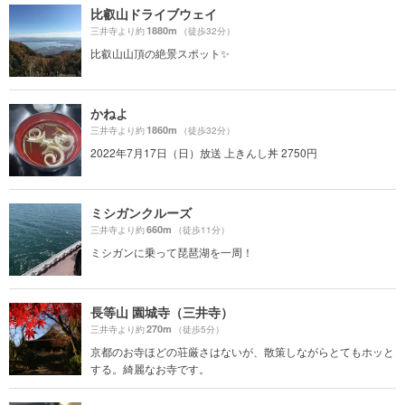
比叡山ドライブウェイ
1880m
三井寺より約
（徒歩32分）
比叡山山頂の絶景スポット✨
かねよ
1860m
三井寺より約
（徒歩32分）
2022年7月17日（日）放送 上きんし丼 2750円
ミシガンクルーズ
660m
三井寺より約
（徒歩11分）
ミシガンに乗って琵琶湖を一周！
長等山 園城寺（三井寺）
270m
三井寺より約
（徒歩5分）
京都のお寺ほどの荘厳さはないが、散策しながらとてもホッと
する。綺麗なお寺です。