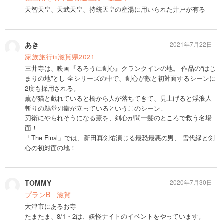
天智天皇、天武天皇、持統天皇の産湯に用いられた井戸が有る
あき
2021年7月22日
家族旅行in滋賀県2021
三井寺は、映画『るろうに剣心』クランクインの地。 作品の“はじ
まりの地”とし 全シリーズの中で、剣心が敵と初対面するシーンに
2度も採用される。
薫が猫と戯れていると橋から人が落ちてきて、見上げると浮浪人
斬りの鵜堂刃衛が立っているというこのシーン。
刃衛にやられそうになる薫を、剣心が間一髪のところで救う名場
面！
「The Final」では、新田真剣佑演じる最恐最悪の男、 雪代縁と剣
心の初対面の地！
TOMMY
2020年7月30日
プランB 滋賀
大津市にあるお寺
たまたま、8/1・2は、妖怪ナイトのイベントをやっています。