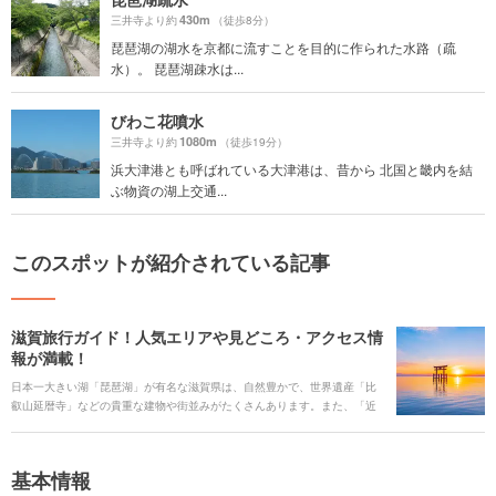
430m
三井寺より約
（徒歩8分）
琵琶湖の湖水を京都に流すことを目的に作られた水路（疏
水）。 琵琶湖疎水は...
びわこ花噴水
1080m
三井寺より約
（徒歩19分）
浜大津港とも呼ばれている大津港は、昔から 北国と畿内を結
ぶ物資の湖上交通...
このスポットが紹介されている記事
滋賀旅行ガイド！人気エリアや見どころ・アクセス情
報が満載！
日本一大きい湖「琵琶湖」が有名な滋賀県は、自然豊かで、世界遺産「比
叡山延暦寺」などの貴重な建物や街並みがたくさんあります。また、「近
江牛」を始めとした美味しいご当地グルメや、活気溢れるイベントが多く
あります。 そんな魅力溢れる滋賀県を旅行する時に役立つ、見どころや観
光スポット、ご当地グルメ、アクセス、宿泊施設、イベント、お得なチケ
基本情報
ットなどを一挙にご紹介します！