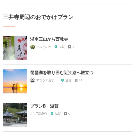
三井寺周辺のおでかけプラン
湖南三山から西教寺
ジルとレオ
滋賀
1
琵琶湖を取り囲む近江路へ旅立つ
アツラエおすすめ旅プラン！
滋賀
11
プランB 滋賀
TOMMY
滋賀
0