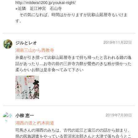
http://miidera1200.jp/youkai-night/
※近隣 近江神宮 石山寺
その気になれば、時間はかかりますが比叡山延暦寺もいけま
す。
ジルとレオ
2019年11月22日
湖南三山から西教寺
弁慶が引き摺って比叡山延暦寺まで持ち帰ったと言われる鐘の逸
話があったり…お寺の前の三井寺力餅が鶯色のきな粉が掛かった
柔らかいお餅は是非食べてみて下さい
小柳 恵一
2019年7月30日
湖西の道と朽木街道
司馬さんの湖西のみちは、古代の近江と遠江のの話から始まり、
県の民族調査をやっている菅沼光次郎さんと大津で落ち合うとこ