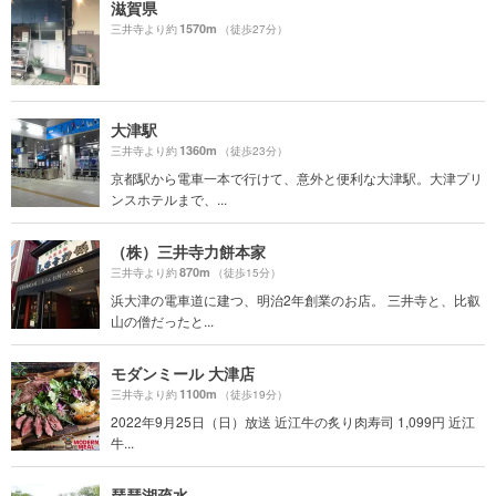
滋賀県
1570m
三井寺より約
（徒歩27分）
大津駅
1360m
三井寺より約
（徒歩23分）
京都駅から電車一本で行けて、意外と便利な大津駅。大津プリ
ンスホテルまで、...
（株）三井寺力餅本家
870m
三井寺より約
（徒歩15分）
浜大津の電車道に建つ、明治2年創業のお店。 三井寺と、比叡
山の僧だったと...
モダンミール 大津店
1100m
三井寺より約
（徒歩19分）
2022年9月25日（日）放送 近江牛の炙り肉寿司 1,099円 近江
牛...
琵琶湖疏水