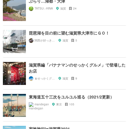
ぶらり…湖都・大津
TATSU-.-HINA
滋賀
24
琵琶湖を目の前に望む滋賀県大津市にＧＯ！
関西が好っきゃねん
滋賀
5
滋賀県編「バナナマンのせっかくグルメ」で登場した
お店
🍌せっかくグルメまにあ🍌
滋賀
9
東海道五十三次をユルユル巡る（2021/2更新）
mandegan
東京
105
家族旅行in滋賀県2021