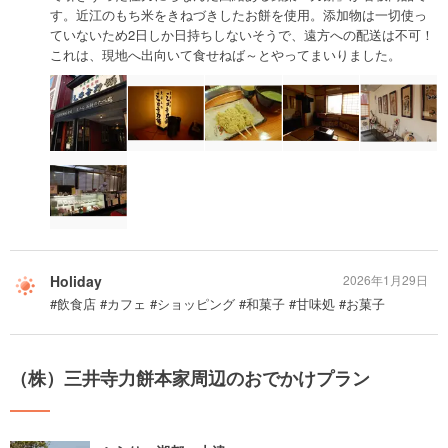
す。近江のもち米をきねづきしたお餅を使用。添加物は一切使っ
ていないため2日しか日持ちしないそうで、遠方への配送は不可！
これは、現地へ出向いて食せねば～とやってまいりました。
Holiday
2026年1月29日
#飲食店 #カフェ #ショッピング #和菓子 #甘味処 #お菓子
（株）三井寺力餅本家周辺のおでかけプラン