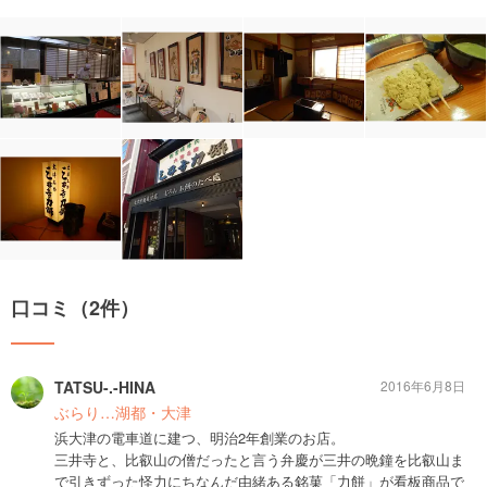
口コミ（2件）
TATSU-.-HINA
2016年6月8日
ぶらり…湖都・大津
浜大津の電車道に建つ、明治2年創業のお店。
三井寺と、比叡山の僧だったと言う弁慶が三井の晩鐘を比叡山ま
で引きずった怪力にちなんだ由緒ある銘菓「力餅」が看板商品で