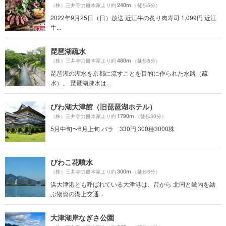
240m
（株）三井寺力餅本家より約
（徒歩5分）
2022年9月25日（日）放送 近江牛の炙り肉寿司 1,099円 近江
牛...
琵琶湖疏水
480m
（株）三井寺力餅本家より約
（徒歩8分）
琵琶湖の湖水を京都に流すことを目的に作られた水路（疏
水）。 琵琶湖疎水は...
びわ湖大津館（旧琵琶湖ホテル）
1790m
（株）三井寺力餅本家より約
（徒歩30分）
5月中旬〜6月上旬 バラ 330円 300種3000株
びわこ花噴水
300m
（株）三井寺力餅本家より約
（徒歩5分）
浜大津港とも呼ばれている大津港は、昔から 北国と畿内を結
ぶ物資の湖上交通...
大津湖岸なぎさ公園