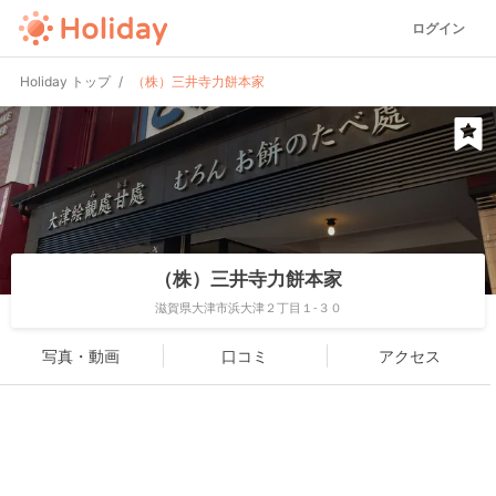
ログイン
Holiday トップ
（株）三井寺力餅本家
（株）三井寺力餅本家
滋賀県大津市浜大津２丁目１-３０
写真・動画
口コミ
アクセス