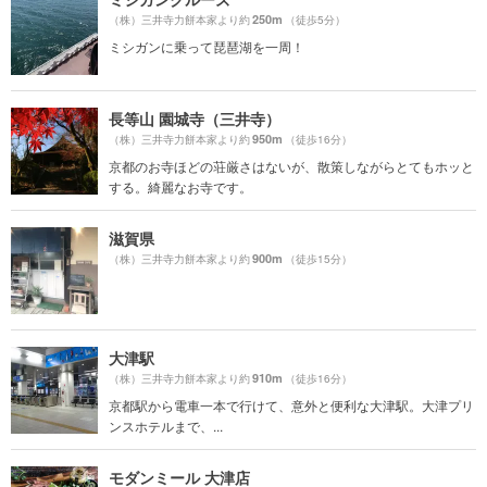
250m
（株）三井寺力餅本家より約
（徒歩5分）
ミシガンに乗って琵琶湖を一周！
長等山 園城寺（三井寺）
950m
（株）三井寺力餅本家より約
（徒歩16分）
京都のお寺ほどの荘厳さはないが、散策しながらとてもホッと
する。綺麗なお寺です。
滋賀県
900m
（株）三井寺力餅本家より約
（徒歩15分）
大津駅
910m
（株）三井寺力餅本家より約
（徒歩16分）
京都駅から電車一本で行けて、意外と便利な大津駅。大津プリ
ンスホテルまで、...
モダンミール 大津店