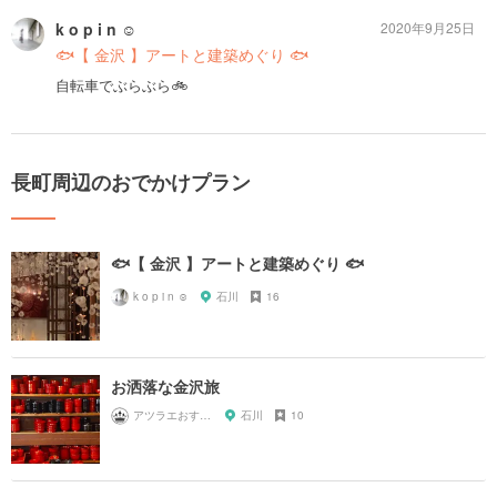
k o p i n ☺︎
2020年9月25日
🐟【 金沢 】アートと建築めぐり 🐟
自転車でぶらぶら🚲
長町周辺のおでかけプラン
🐟【 金沢 】アートと建築めぐり 🐟
k o p i n ☺︎
石川
16
お洒落な金沢旅
アツラエおすすめ旅プラン！
石川
10