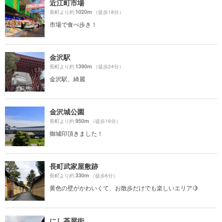
近江町市場
1020m
長町より約
（徒歩18分）
市場で食べ歩き！
金沢駅
1390m
長町より約
（徒歩24分）
金沢駅、綺麗
金沢城公園
950m
長町より約
（徒歩16分）
御城印頂きました！
長町武家屋敷跡
330m
長町より約
（徒歩6分）
黄色の壁がかわいくて、お散歩だけでも楽しいエリア🍋
にし茶屋街