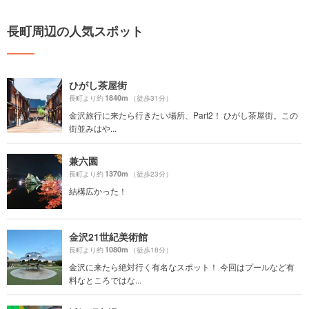
長町周辺の人気スポット
ひがし茶屋街
1840m
長町より約
（徒歩31分）
金沢旅行に来たら行きたい場所、Part2！ ひがし茶屋街。この
街並みはや...
兼六園
1370m
長町より約
（徒歩23分）
結構広かった！
金沢21世紀美術館
1080m
長町より約
（徒歩18分）
金沢に来たら絶対行く有名なスポット！ 今回はプールなど有
料なところではな...