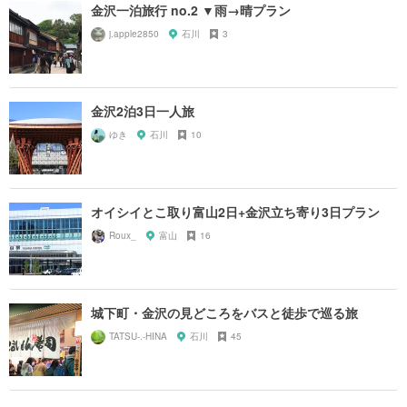
金沢一泊旅行 no.2 ▼雨→晴プラン
j.apple2850
石川
3
金沢2泊3日一人旅
ゆき
石川
10
オイシイとこ取り富山2日+金沢立ち寄り3日プラン
Roux_
富山
16
城下町・金沢の見どころをバスと徒歩で巡る旅
TATSU-.-HINA
石川
45