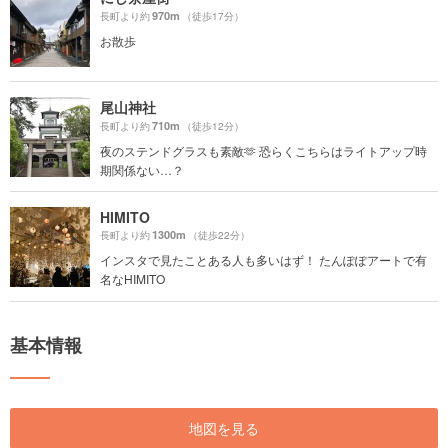
970m
長町より約
（徒歩17分）
お散歩
尾山神社
710m
長町より約
（徒歩12分）
夜のステンドグラスも素敵🫶 恐らくこちらはライトアップ時
期関係ない…？
HIMITO
1300m
長町より約
（徒歩22分）
インスタで見たことある人も多いはず！ たんぽぽアートで有
名なHIMITO
基本情報
地図を見る