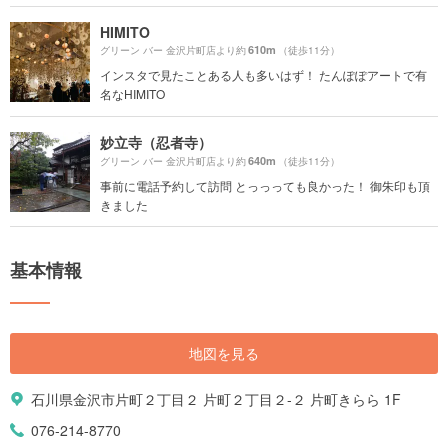
HIMITO
610m
グリーン バー 金沢片町店より約
（徒歩11分）
インスタで見たことある人も多いはず！ たんぽぽアートで有
名なHIMITO
妙立寺（忍者寺）
640m
グリーン バー 金沢片町店より約
（徒歩11分）
事前に電話予約して訪問 とっっっても良かった！ 御朱印も頂
きました
基本情報
地図を見る
石川県金沢市片町２丁目２ 片町２丁目２-２ 片町きらら 1F
076-214-8770