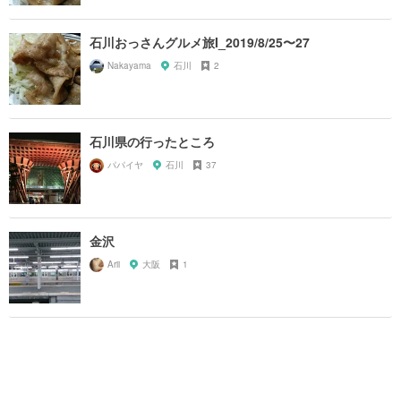
石川おっさんグルメ旅I_2019/8/25〜27
Nakayama
石川
2
石川県の行ったところ
パパイヤ
石川
37
金沢
Arii
大阪
1