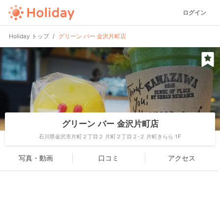
ログイン
Holiday トップ
グリーン バー 金沢片町店
グリーン バー 金沢片町店
石川県金沢市片町２丁目２ 片町２丁目２-２ 片町きらら 1F
写真・動画
口コミ
アクセス