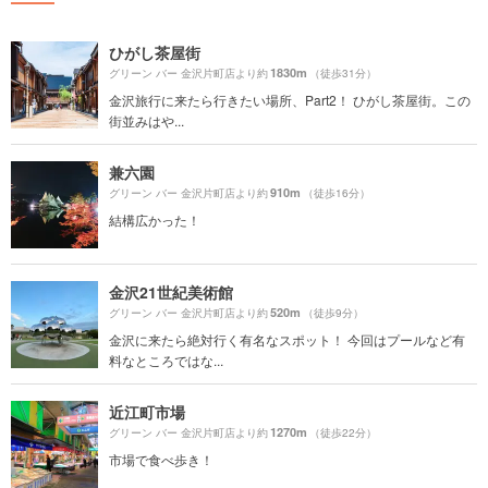
ひがし茶屋街
1830m
グリーン バー 金沢片町店より約
（徒歩31分）
金沢旅行に来たら行きたい場所、Part2！ ひがし茶屋街。この
街並みはや...
兼六園
910m
グリーン バー 金沢片町店より約
（徒歩16分）
結構広かった！
金沢21世紀美術館
520m
グリーン バー 金沢片町店より約
（徒歩9分）
金沢に来たら絶対行く有名なスポット！ 今回はプールなど有
料なところではな...
近江町市場
1270m
グリーン バー 金沢片町店より約
（徒歩22分）
市場で食べ歩き！