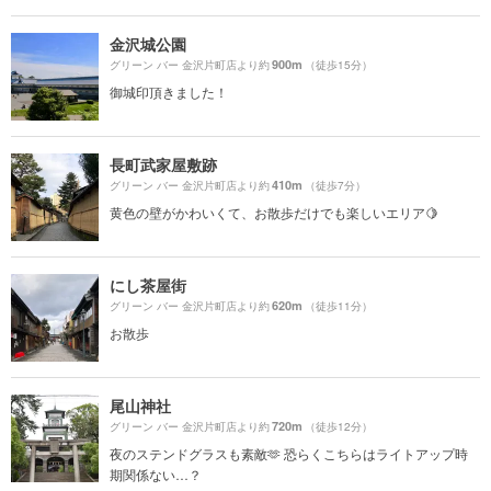
金沢城公園
900m
グリーン バー 金沢片町店より約
（徒歩15分）
御城印頂きました！
長町武家屋敷跡
410m
グリーン バー 金沢片町店より約
（徒歩7分）
黄色の壁がかわいくて、お散歩だけでも楽しいエリア🍋
にし茶屋街
620m
グリーン バー 金沢片町店より約
（徒歩11分）
お散歩
尾山神社
720m
グリーン バー 金沢片町店より約
（徒歩12分）
夜のステンドグラスも素敵🫶 恐らくこちらはライトアップ時
期関係ない…？