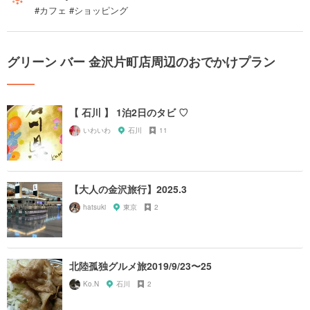
#カフェ #ショッピング
グリーン バー 金沢片町店周辺のおでかけプラン
【 石川 】 1泊2日のタビ ♡
いわいわ
石川
11
【大人の金沢旅行】2025.3
hatsuki
東京
2
北陸孤独グルメ旅2019/9/23〜25
Ko.N
石川
2