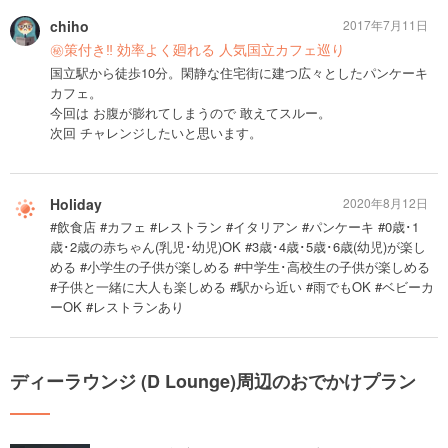
chiho
2017年7月11日
㊙️策付き‼︎ 効率よく廻れる 人気国立カフェ巡り
国立駅から徒歩10分。閑静な住宅街に建つ広々としたパンケーキ
カフェ。
今回は お腹が膨れてしまうので 敢えてスルー。
次回 チャレンジしたいと思います。
Holiday
2020年8月12日
#飲食店 #カフェ #レストラン #イタリアン #パンケーキ #0歳･1
歳･2歳の赤ちゃん(乳児･幼児)OK #3歳･4歳･5歳･6歳(幼児)が楽し
める #小学生の子供が楽しめる #中学生･高校生の子供が楽しめる
#子供と一緒に大人も楽しめる #駅から近い #雨でもOK #ベビーカ
ーOK #レストランあり
ディーラウンジ (D Lounge)周辺のおでかけプラン