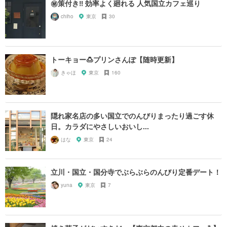
㊙️策付き‼︎ 効率よく廻れる 人気国立カフェ巡り
chiho
東京
30
トーキョー🍮プリンさんぽ【随時更新】
きゃほ
東京
160
隠れ家名店の多い国立でのんびりまったり過ごす休
日。カラダにやさしいおいし...
はな
東京
24
立川・国立・国分寺でぶらぶらのんびり定番デート！
yuna
東京
7