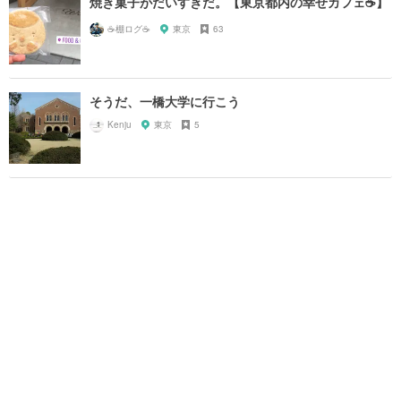
焼き菓子がだいすきだ。【東京都内の幸せカフェ☕️】
☕️棚ログ☕️
東京
63
そうだ、一橋大学に行こう
Kenju
東京
5