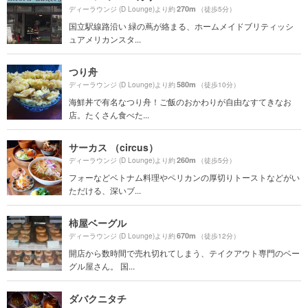
270m
ディーラウンジ (D Lounge)より約
（徒歩5分）
国立駅線路沿い 緑の蔦が絡まる、ホームメイドブリティッシ
ュアメリカンスタ...
つり舟
580m
ディーラウンジ (D Lounge)より約
（徒歩10分）
海鮮丼で有名なつり舟！ご飯のおかわりが自由なすてきなお
店。たくさん食べた...
サーカス （circus）
260m
ディーラウンジ (D Lounge)より約
（徒歩5分）
フォーなどベトナム料理やペリカンの厚切りトーストなどがい
ただける、深いブ...
柿屋ベーグル
670m
ディーラウンジ (D Lounge)より約
（徒歩12分）
開店から数時間で売れ切れてしまう、テイクアウト専門のベー
グル屋さん。 国...
ダバクニタチ