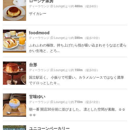
ロージナ茶房
480m
ディーラウンジ (D Lounge)より約
（徒歩8分）
ザイカレー
foodmood
590m
ディーラウンジ (D Lounge)より約
（徒歩10分）
ふわふわの極致。持ち上げたら指が吸い込まれそうなほど柔ら
かい生地と、とろ...
台形
150m
ディーラウンジ (D Lounge)より約
（徒歩3分）
国立駅近く。 小振りで可愛い。カラメルソースではなく濃厚
でドロっとしたキ...
甘味ゆい
710m
ディーラウンジ (D Lounge)より約
（徒歩12分）
朝一番 開店30分前に並びました。 凛とした空間が素敵。☺︎☺︎
☺︎☺︎
ユニコーンベーカリー