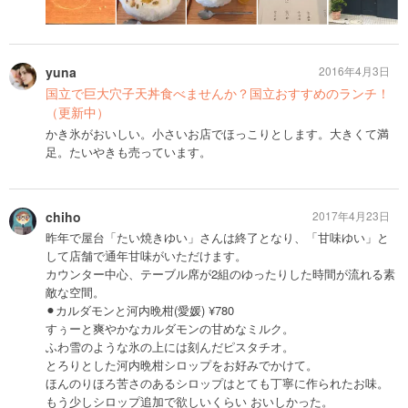
yuna
2016年4月3日
国立で巨大穴子天丼食べませんか？国立おすすめのランチ！
（更新中）
かき氷がおいしい。小さいお店でほっこりとします。大きくて満
足。たいやきも売っています。
chiho
2017年4月23日
昨年で屋台「たい焼きゆい」さんは終了となり、「甘味ゆい」と
して店舗で通年甘味がいただけます。
カウンター中心、テーブル席が2組のゆったりした時間が流れる素
敵な空間。
⚫︎カルダモンと河内晩柑(愛媛) ¥780
すぅーと爽やかなカルダモンの甘めなミルク。
ふわ雪のような氷の上には刻んだピスタチオ。
とろりとした河内晩柑シロップをお好みでかけて。
ほんのりほろ苦さのあるシロップはとても丁寧に作られたお味。
もう少しシロップ追加で欲しいくらい おいしかった。