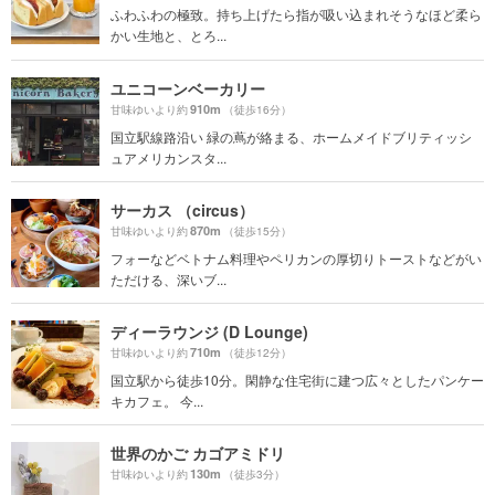
ふわふわの極致。持ち上げたら指が吸い込まれそうなほど柔ら
かい生地と、とろ...
ユニコーンベーカリー
910m
甘味ゆいより約
（徒歩16分）
国立駅線路沿い 緑の蔦が絡まる、ホームメイドブリティッシ
ュアメリカンスタ...
サーカス （circus）
870m
甘味ゆいより約
（徒歩15分）
フォーなどベトナム料理やペリカンの厚切りトーストなどがい
ただける、深いブ...
ディーラウンジ (D Lounge)
710m
甘味ゆいより約
（徒歩12分）
国立駅から徒歩10分。閑静な住宅街に建つ広々としたパンケー
キカフェ。 今...
世界のかご カゴアミドリ
130m
甘味ゆいより約
（徒歩3分）