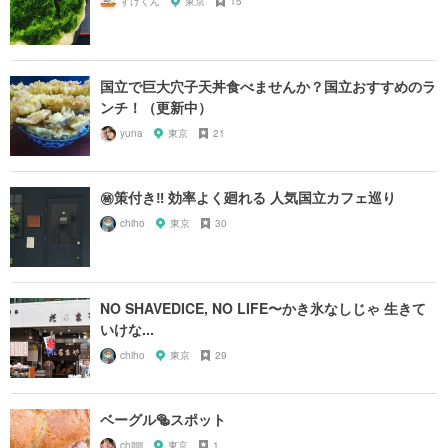
すけくん
東京
15
国立で巨大穴子天丼食べませんか？国立おすすめのラ
ンチ！（更新中）
yuna
東京
21
㊙️策付き‼︎ 効率よく廻れる 人気国立カフェ巡り
chiho
東京
30
NO SHAVEDICE, NO LIFE〜かき氷なしじゃ 生きて
いけな...
chiho
東京
29
ベーグル🥯スポット
chiiiiii
東京
1