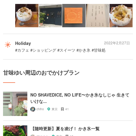
Holiday
2022年2月27日
#カフェ #ショッピング #スイーツ #かき氷 #甘味処
甘味ゆい周辺のおでかけプラン
NO SHAVEDICE, NO LIFE〜かき氷なしじゃ 生きて
いけな...
chiho
東京
41
【随時更新】夏を凌げ！ かき氷一覧