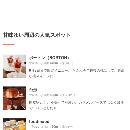
甘味ゆい周辺の人気スポット
ボートン（BORTON）
440m
甘味ゆいより約
（徒歩8分）
9月9日まで限定メニュー。 たぶん今年最後の桃にして、最高
な桃スィーツに...
台形
580m
甘味ゆいより約
（徒歩10分）
国立駅近く。 小振りで可愛い。カラメルソースではなく濃厚
でドロっとしたキ...
foodmood
130m
甘味ゆいより約
（徒歩3分）