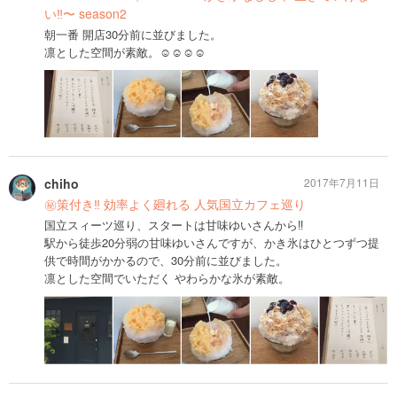
い‼︎〜 season2
朝一番 開店30分前に並びました。
凛とした空間が素敵。☺︎☺︎☺︎☺︎
chiho
2017年7月11日
㊙️策付き‼︎ 効率よく廻れる 人気国立カフェ巡り
国立スィーツ巡り、スタートは甘味ゆいさんから‼︎
駅から徒歩20分弱の甘味ゆいさんですが、かき氷はひとつずつ提
供で時間がかかるので、30分前に並びました。
凛とした空間でいただく やわらかな氷が素敵。