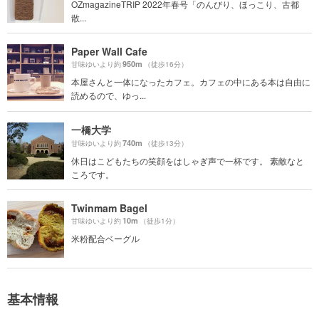
OZmagazineTRIP 2022年春号「のんびり、ほっこり、古都
散...
Paper Wall Cafe
950m
甘味ゆいより約
（徒歩16分）
本屋さんと一体になったカフェ。カフェの中にある本は自由に
読めるので、ゆっ...
一橋大学
740m
甘味ゆいより約
（徒歩13分）
休日はこどもたちの笑顔をはしゃぎ声で一杯です。 素敵なと
ころです。
Twinmam Bagel
10m
甘味ゆいより約
（徒歩1分）
米粉配合ベーグル
基本情報