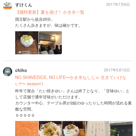
すけくん
2017年7月6日
【随時更新】夏を凌げ！ かき氷一覧
国立駅から徒歩20分。
たくさん歩きますが、味は確かです。
chiho
2017年5月12日
NO SHAVEDICE, NO LIFE〜かき氷なしじゃ 生きていけな
い‼︎〜 season1
昨年で屋台「たい焼きゆい」さんは終了となり、「甘味ゆい」と
して店舗で通年甘味がいただけます。
カウンター中心、テーブル席が2組のゆったりした時間が流れる素
敵な空間。
☺︎☺︎☺︎☺︎☺︎