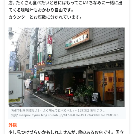
店。たくさん食べたいときにはもってこい！ちなみに一緒に出
てくる味噌汁もおかわり自由です。
カウンターとお座敷に分かれています。
満腹中枢を刺激せよ！ ～よく噛んで食べるべし♪～ 159食目 深川 つり ...
出典：
manpukutyusu.blog.shinobi.jp/%E5%AE%9A%E9%A3%9F%E3%83%BB%
E4%B8%BC/159%E9%A3%9F%E7%9B%AE%E3%80%80%E6%B7%B1%E5%B
外観
7%9D%20%E3%81%A4%E3%82%8A%E8%88%9F%E3%80%80%E7%A9%B4%
E5%AD%90%E5%A4%A9%E4%B8%BC
少し見つけづらいかもしれませんが、趣のあるお店です。 国立