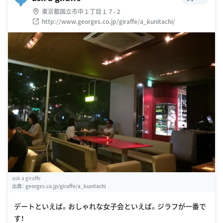
東京都国立市中１丁目１７-２
http://www.georges.co.jp/giraffe/a_kunitachi/
ask a giraffe
出典：
georges.co.jp/giraffe/a_kunitachi
デートといえば。おしゃれな女子会といえば。ジラフが一番で
す！