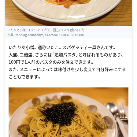
いたりあ小僧 （イタリアコゾウ） - 国立/パスタ [食べログ]
出典：
tabelog.com/tokyo/A1325/A132503/13016348
いたりあ小僧。通称いたこ。スパゲッティー屋さんです。
大盛、二倍盛、さらには「追加パスタ」と呼ばれるものがあり、
100円で1人前のパスタのみを注文できます。
また、メニューによっては味付けを少し変えて自分好みにする
こともできます。