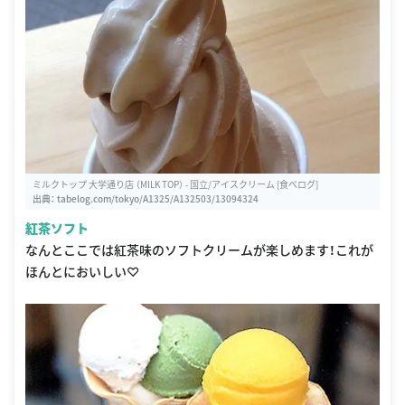
ミルクトップ 大学通り店 （MILK TOP） - 国立/アイスクリーム [食べログ]
出典：
tabelog.com/tokyo/A1325/A132503/13094324
紅茶ソフト
なんとここでは紅茶味のソフトクリームが楽しめます！これが
ほんとにおいしい♡