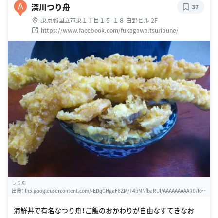
深川つり舟
A
37
東京都国立市東１丁目１５-１８ 白野ビル 2F
https://www.facebook.com/fukagawa.tsuribune/
つり舟
出典：
lh5.googleusercontent.com/-EDqGHgaF8ZM/T4bMNfbaRUI/AAAAAAAAAR0/loY
RvbuwFzk/w460-h310-k
海鮮丼で有名なつり舟！ご飯のおかわりが自由なすてきなお