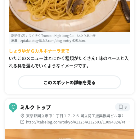
喇叭道」高く長く行く Trumpet High Long Go!!! いたりあ小僧
出典：
trptaka.blog48.fc2.com/blog-entry-625.html
しょうゆからカルボナーラまで
いたこのメニューはとにかく種類がたくさん！ 味のベースと入
れる具を選んでいくようなイメージです。
このスポットの詳細を見る
ミルク トップ
C
8
東京都国立市中１丁目１７-２６ 国立商工振興振興ビル第2
http://tabelog.com/tokyo/A1325/A132503/13094324/#titl
e-rstdata