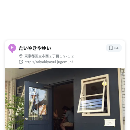
たいやきやゆい
E
64
東京都国立市西２丁目１９-１２
http://taiyakiyayui.jugem.jp/