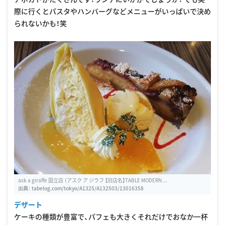
際に行くとパスタやハンバーグなどメニューがいっぱいで決め
られないかも！笑
ask a giraffe 国立店 （アスク ア ジラフ 【旧店名】TABLE MODERN ...
出典：
tabelog.com/tokyo/A1325/A132503/13016358
デザート
ケーキの種類が豊富で、パフェも大きくそれだけでおなか一杯