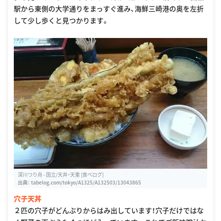
駅から東側の大学通りをまっすぐ進み、海鮮三崎港の奥を左折
して少し歩くと見つかります。
深川つり舟 - 国立/天丼・天重 [食べログ]
出典：
tabelog.com/tokyo/A1325/A132503/13043865
穴子天丼
２匹の穴子がどんぶりからはみ出しています！穴子だけではな