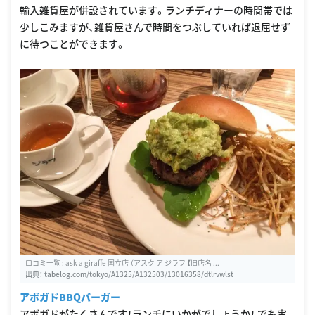
輸入雑貨屋が併設されています。ランチディナーの時間帯では
少しこみますが、雑貨屋さんで時間をつぶしていれば退屈せず
に待つことができます。
口コミ一覧 : ask a giraffe 国立店 （アスク ア ジラフ 【旧店名 ...
出典：
tabelog.com/tokyo/A1325/A132503/13016358/dtlrvwlst
アボガドBBQバーガー
アボガドがたくさんです！ランチにいかがでしょうか！ でも実