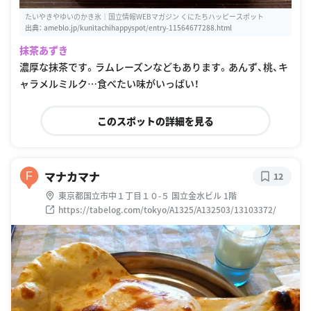
たいやきやゆいのかき氷｜国立情報WEBマガジン くにたちハッピースポット
出典：
ameblo.jp/kunitachihappyspot/entry-11564677288.html
抹茶あずき
濃厚な抹茶です。ラムレーズンなどもあります。あんず、桃、キ
ャラメルミルク…食べたい味がいっぱい！
このスポットの詳細を見る
マナカマナ
F
12
東京都国立市中１丁目１０-５ 国立金水ビル 1階
https://tabelog.com/tokyo/A1325/A132503/13103372/