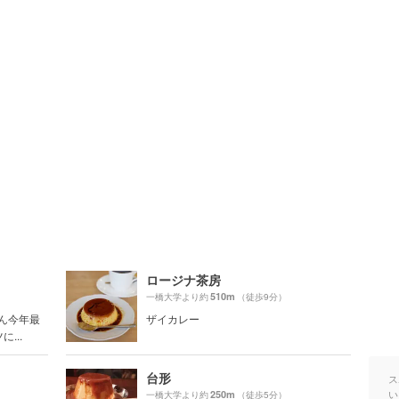
ロージナ茶房
510m
一橋大学より約
（徒歩9分）
ぶん今年最
ザイカレー
...
台形
ス
い
250m
一橋大学より約
（徒歩5分）