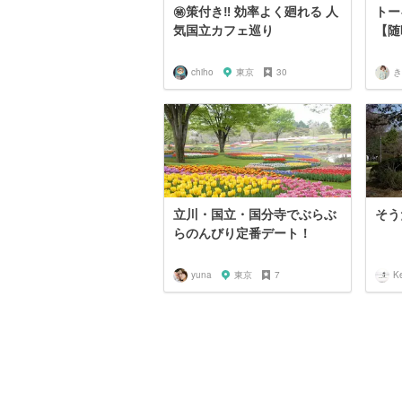
㊙️策付き‼︎ 効率よく廻れる 人
トー
気国立カフェ巡り
【随
chiho
東京
30
き
立川・国立・国分寺でぶらぶ
そう
らのんびり定番デート！
yuna
東京
7
K