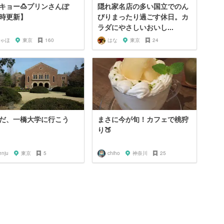
キョー🍮プリンさんぽ
隠れ家名店の多い国立でのん
時更新】
びりまったり過ごす休日。カ
ラダにやさしいおいし...
ゃほ
東京
160
はな
東京
24
だ、一橋大学に行こう
まさに今が旬！カフェで桃狩
り🍑
enju
東京
5
chiho
神奈川
25