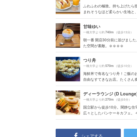
ふわふわの極致。持ち上げたら
まれそうなほど柔らかい生地と、と
甘味ゆい
740m
一橋大学より約
（徒歩13分）
朝一番 開店30分前に並びました
た空間が素敵。☺︎☺︎☺︎☺︎
つり舟
570m
一橋大学より約
（徒歩10分）
海鮮丼で有名なつり舟！ご飯の
自由なすてきなお店。たくさん食べ
ディーラウンジ (D Lounge
270m
一橋大学より約
（徒歩5分）
国立駅から徒歩10分。閑静な住
広々としたパンケーキカフェ。 今.
シェアする