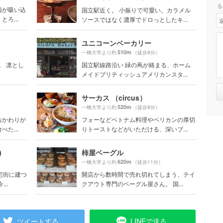
る
指が吸い込
国立駅近く。 小振りで可愛い。カラメル
ろ...
ソースではなく濃厚でドロっとしたキ...
ユニコーンベーカリー
510m
一橋大学より約
（徒歩9分）
。 凛とし
国立駅線路沿い 緑の蔦が絡まる、ホーム
メイドブリティッシュアメリカンスタ...
サーカス （circus）
520m
一橋大学より約
（徒歩9分）
おかわりが
フォーなどベトナム料理やペリカンの厚切
た...
りトーストなどがいただける、深いブ...
)
柿屋ベーグル
620m
一橋大学より約
（徒歩11分）
宅街に建つ
開店から数時間で売れ切れてしまう、テイ
..
クアウト専門のベーグル屋さん。 国...
ツイートする
LINEで送る