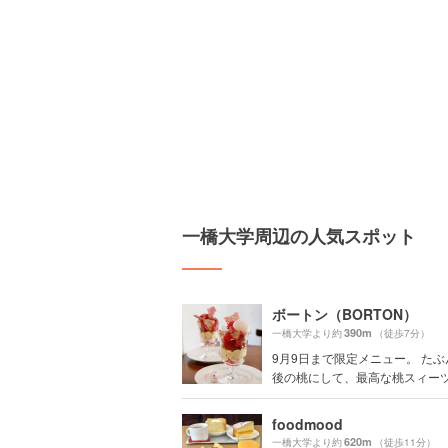
一橋大学周辺の人気スポット
ボートン（BORTON）
390m
一橋大学より約
（徒歩7分）
9月9日まで限定メニュー。 た
後の桃にして、最高な桃スィーツに
foodmood
620m
一橋大学より約
（徒歩11分）