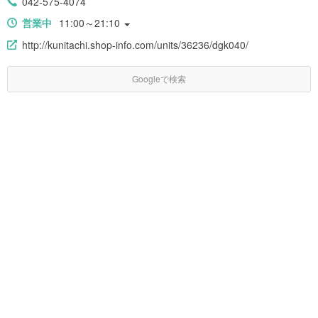
042-575-4074
営業中
11:00～21:10
http://kunitachi.shop-info.com/units/36236/dgk040/
Googleで検索