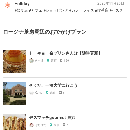
Holiday
2025年11月25日
#飲食店 #カフェ #ショッピング #カレーライス #喫茶店 #パスタ
ロージナ茶房周辺のおでかけプラン
トーキョー🍮プリンさんぽ【随時更新】
きゃほ
東京
160
そうだ、一橋大学に行こう
Kenju
東京
5
デスマッチgourmet 東京
ぽたぽた
東京
6