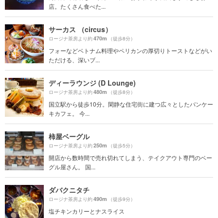
店。たくさん食べた...
サーカス （circus）
470m
ロージナ茶房より約
（徒歩8分）
フォーなどベトナム料理やペリカンの厚切りトーストなどがい
ただける、深いブ...
ディーラウンジ (D Lounge)
480m
ロージナ茶房より約
（徒歩8分）
国立駅から徒歩10分。閑静な住宅街に建つ広々としたパンケー
キカフェ。 今...
柿屋ベーグル
250m
ロージナ茶房より約
（徒歩5分）
開店から数時間で売れ切れてしまう、テイクアウト専門のベー
グル屋さん。 国...
ダバクニタチ
490m
ロージナ茶房より約
（徒歩9分）
塩チキンカリーとナスライス