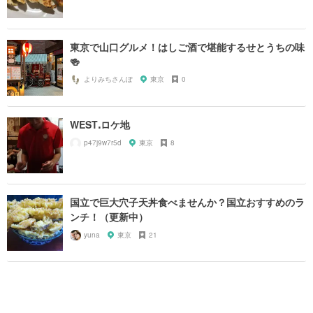
東京で山口グルメ！はしご酒で堪能するせとうちの味
🍻
よりみちさんぽ
東京
0
WESTꓸロケ地
p47j9w7r5d
東京
8
国立で巨大穴子天丼食べませんか？国立おすすめのラ
ンチ！（更新中）
yuna
東京
21