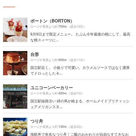
ボートン（BORTON）
750m
ロージナ茶房より約
（徒歩13分）
9月9日まで限定メニュー。 たぶん今年最後の桃にして、最高
な桃スィーツに...
台形
600m
ロージナ茶房より約
（徒歩11分）
国立駅近く。 小振りで可愛い。カラメルソースではなく濃厚
でドロっとしたキ...
ユニコーンベーカリー
420m
ロージナ茶房より約
（徒歩7分）
国立駅線路沿い 緑の蔦が絡まる、ホームメイドブリティッシ
ュアメリカンスタ...
つり舟
130m
ロージナ茶房より約
（徒歩3分）
海鮮丼で有名なつり舟！ご飯のおかわりが自由なすてきなお