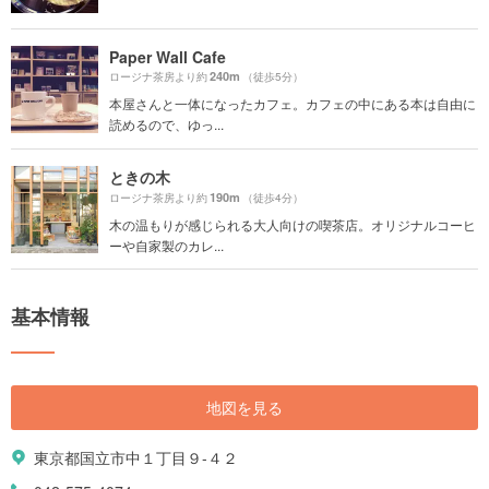
Paper Wall Cafe
240m
ロージナ茶房より約
（徒歩5分）
本屋さんと一体になったカフェ。カフェの中にある本は自由に
読めるので、ゆっ...
ときの木
190m
ロージナ茶房より約
（徒歩4分）
木の温もりが感じられる大人向けの喫茶店。オリジナルコーヒ
ーや自家製のカレ...
基本情報
地図を見る
東京都国立市中１丁目９-４２