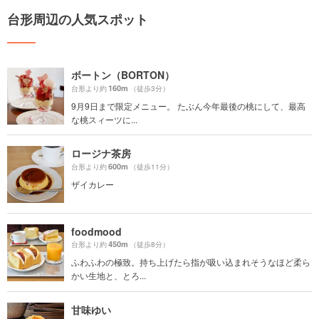
台形周辺の人気スポット
ボートン（BORTON）
160m
台形より約
（徒歩3分）
9月9日まで限定メニュー。 たぶん今年最後の桃にして、最高
な桃スィーツに...
ロージナ茶房
600m
台形より約
（徒歩11分）
ザイカレー
foodmood
450m
台形より約
（徒歩8分）
ふわふわの極致。持ち上げたら指が吸い込まれそうなほど柔ら
かい生地と、とろ...
甘味ゆい