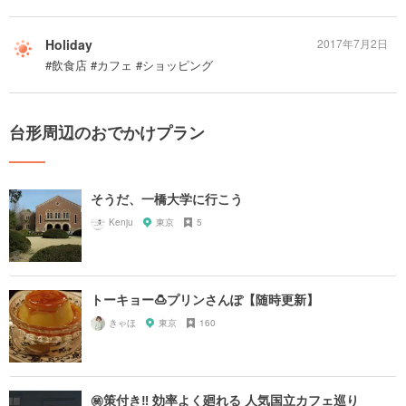
Holiday
2017年7月2日
#飲食店 #カフェ #ショッピング
台形周辺のおでかけプラン
そうだ、一橋大学に行こう
Kenju
東京
5
トーキョー🍮プリンさんぽ【随時更新】
きゃほ
東京
160
㊙️策付き‼︎ 効率よく廻れる 人気国立カフェ巡り