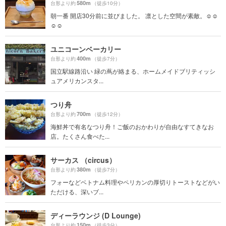
580m
台形より約
（徒歩10分）
朝一番 開店30分前に並びました。 凛とした空間が素敵。☺︎☺︎
☺︎☺︎
ユニコーンベーカリー
400m
台形より約
（徒歩7分）
国立駅線路沿い 緑の蔦が絡まる、ホームメイドブリティッシ
ュアメリカンスタ...
つり舟
700m
台形より約
（徒歩12分）
海鮮丼で有名なつり舟！ご飯のおかわりが自由なすてきなお
店。たくさん食べた...
サーカス （circus）
380m
台形より約
（徒歩7分）
フォーなどベトナム料理やペリカンの厚切りトーストなどがい
ただける、深いブ...
ディーラウンジ (D Lounge)
150m
台形より約
（徒歩3分）