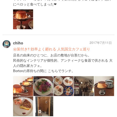
にペロッと食べてしまった❤︎
chiho
2017年7月11日
㊙️策付き‼︎ 効率よく廻れる 人気国立カフェ巡り
店名の由来のひとつに、お店の敷地が台形だから。
民俗的なインテリアが個性的、アンティークな食器で供される 大
人の隠れ家カフェ。
Bortonの席待ちの間に こちらでランチ。