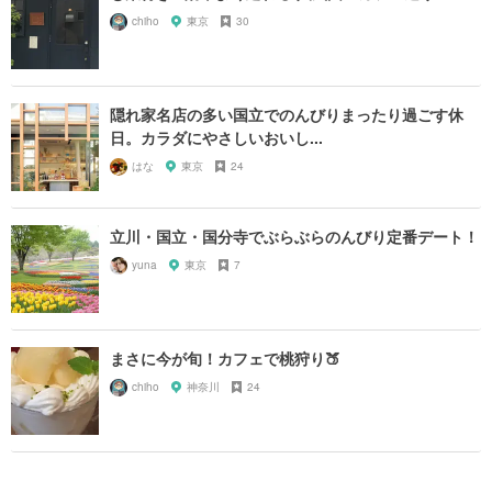
chiho
東京
30
隠れ家名店の多い国立でのんびりまったり過ごす休
日。カラダにやさしいおいし...
はな
東京
24
立川・国立・国分寺でぶらぶらのんびり定番デート！
yuna
東京
7
まさに今が旬！カフェで桃狩り🍑
chiho
神奈川
24