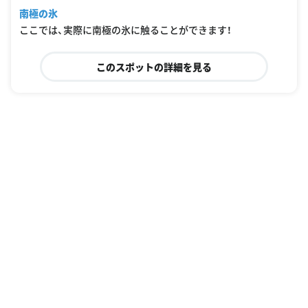
6-Polar_Science_Museum-Tachikawa_Tokyo_Prefecture_Kanto.html
南極の氷
ここでは、実際に南極の氷に触ることができます！
このスポットの詳細を見る