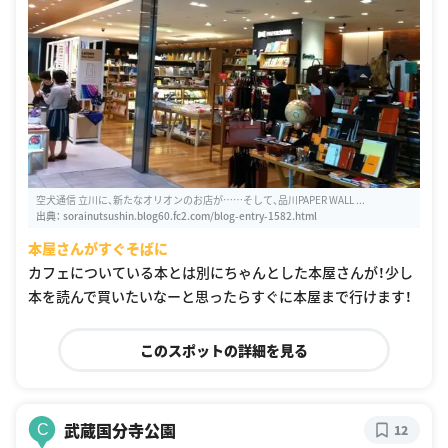
空犬通信 立川に、新たなオリオンのお店が……そして、品川PAPER WALL ...
出典：
sorainutsushin.blog60.fc2.com/blog-entry-1582.html
本屋さんがすぐそばに
カフェについている本とは別にちゃんとした本屋さんが！少し
本を読んで買いたいなーと思ったらすぐに本屋まで行けます！
このスポットの詳細を見る
武蔵国分寺公園
C
12