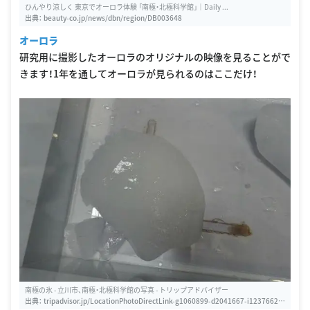
ひんやり涼しく 東京でオーロラ体験 「南極・北極科学館」｜Daily ...
出典：
beauty-co.jp/news/dbn/region/DB003648
オーロラ
研究用に撮影したオーロラのオリジナルの映像を見ることがで
きます！1年を通してオーロラが見られるのはここだけ！
南極の氷 - 立川市、南極・北極科学館の写真 - トリップアドバイザー
出典：
tripadvisor.jp/LocationPhotoDirectLink-g1060899-d2041667-i12376621