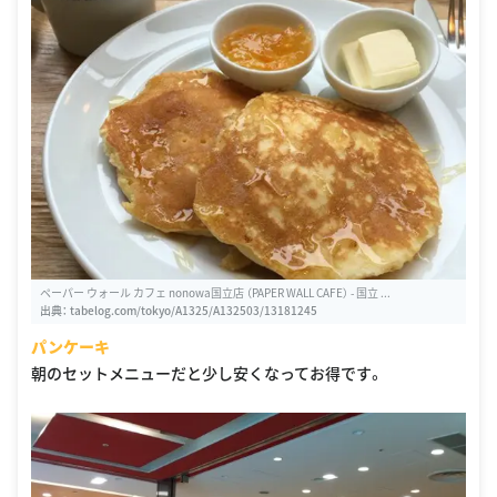
ペーパー ウォール カフェ nonowa国立店 （PAPER WALL CAFE） - 国立 ...
出典：
tabelog.com/tokyo/A1325/A132503/13181245
パンケーキ
朝のセットメニューだと少し安くなってお得です。