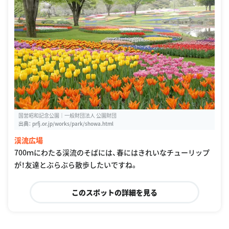
国営昭和記念公園｜一般財団法人 公園財団
出典：
prfj.or.jp/works/park/showa.html
渓流広場
700ｍにわたる渓流のそばには、春にはきれいなチューリップ
が！友達とぶらぶら散歩したいですね。
このスポットの詳細を見る