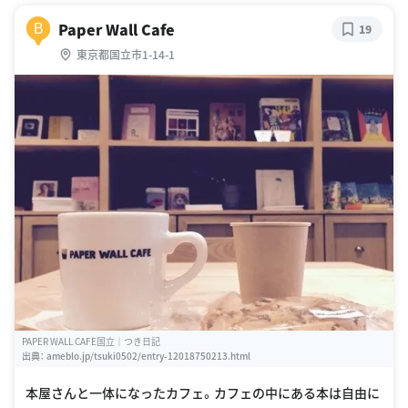
Paper Wall Cafe
B
19
東京都国立市1-14-1
PAPER WALL CAFE国立｜つき日記
出典：
ameblo.jp/tsuki0502/entry-12018750213.html
本屋さんと一体になったカフェ。カフェの中にある本は自由に