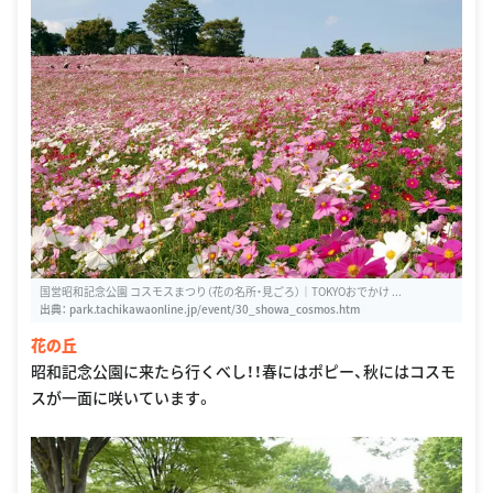
国営昭和記念公園 コスモスまつり（花の名所・見ごろ）｜TOKYOおでかけ ...
出典：
park.tachikawaonline.jp/event/30_showa_cosmos.htm
花の丘
昭和記念公園に来たら行くべし！！春にはポピー、秋にはコスモ
スが一面に咲いています。