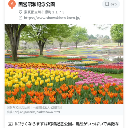
国営昭和記念公園
A
675
東京都立川市緑町３１７３
https://www.showakinen-koen.jp/
国営昭和記念公園｜一般財団法人 公園財団
出典：
prfj.or.jp/works/park/showa.html
立川に行くならまずは昭和記念公園。自然がいっぱいで素敵な