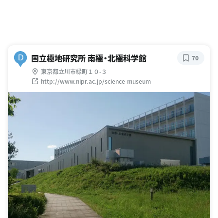
国立極地研究所 南極・北極科学館
D
70
東京都立川市緑町１０-３
http://www.nipr.ac.jp/science-museum