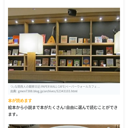
つ」な関西人の観察日記:PAPER WALL CAFE(ペーパーウォールカフェ ...
出典：
gmen7388.blog.jp/archives/52343103.html
本が読めます
絵本から小説まで本がたくさん！自由に選んで読むことができ
ます。