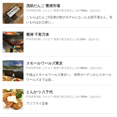
茂助だんご 豊洲市場
160m
POKEBOWL カナロア 豊洲千客万来店より約
（徒歩3分）
こちらはだんご3兄弟の歌のモデルになったお団子屋さん。甘
いものはお土産に...
豊洲 千客万来
30m
POKEBOWL カナロア 豊洲千客万来店より約
（徒歩1分）
.
スモールワールズ東京
960m
POKEBOWL カナロア 豊洲千客万来店より約
（徒歩16分）
午後はスモールワールズ東京へ。 有明ガーデンからスモール
ワールズまでは徒...
とんかつ 八千代
160m
POKEBOWL カナロア 豊洲千客万来店より約
（徒歩3分）
アジフライ定食