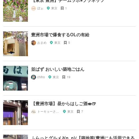
ぽぉ
東京
1
豊洲市場で爆食するOLの有給
おまめ
東京
5
並ばず おいしい築地ごはん
chiho
東京
19
【豊洲市場】昼からはしご酒🍣🍺
トーキョーさんぽ
東京
7
ふらっとグルメ♪(n_n)/【築地篇(豊洲にも活用できる