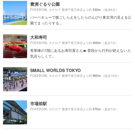
豊洲ぐるり公園
330m
POKEBOWL カナロア 豊洲千客万来店より約
（徒歩6分）
バーベキューで腹ごしらえをしたらのんびり東京湾の見える公
園でまったりする...
大和寿司
400m
POKEBOWL カナロア 豊洲千客万来店より約
（徒歩7分）
青果棟の1階にあるお寿司屋さん🍣 普段から行列が絶えない人
気店らしくて...
SMALL WORLDS TOKYO
960m
POKEBOWL カナロア 豊洲千客万来店より約
（徒歩16分）
市場前駅
370m
POKEBOWL カナロア 豊洲千客万来店より約
（徒歩7分）
.