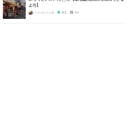
よ‼︎)】
にゃぷんつぇる
東京
351