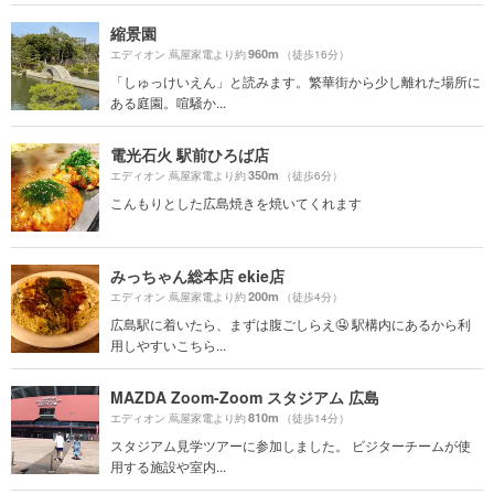
縮景園
960m
エディオン 蔦屋家電より約
（徒歩16分）
「しゅっけいえん」と読みます。繁華街から少し離れた場所に
ある庭園。喧騒か...
電光石火 駅前ひろば店
350m
エディオン 蔦屋家電より約
（徒歩6分）
こんもりとした広島焼きを焼いてくれます
みっちゃん総本店 ekie店
200m
エディオン 蔦屋家電より約
（徒歩4分）
広島駅に着いたら、まずは腹ごしらえ🤤 駅構内にあるから利
用しやすいこちら...
MAZDA Zoom-Zoom スタジアム 広島
810m
エディオン 蔦屋家電より約
（徒歩14分）
スタジアム見学ツアーに参加しました。 ビジターチームが使
用する施設や室内...