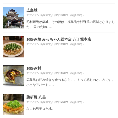
広島城
1680m
エディオン 蔦屋家電より約
（徒歩29分）
毛利輝元が築城。その後は、福島氏や浅野氏の居城となりまし
た。 国の史跡に...
お好み焼 みっちゃん総本店 八丁堀本店
1190m
エディオン 蔦屋家電より約
（徒歩20分）
・
お好み村
1460m
エディオン 蔦屋家電より約
（徒歩25分）
広島風お好み焼きを食べるならここ！って感じのところです。
小さなアパートに...
薬研堀 八昌
1260m
エディオン 蔦屋家電より約
（徒歩22分）
なにわ男子ロケ地。