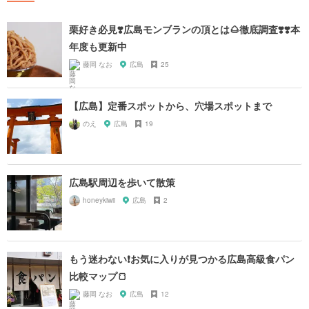
栗好き必見❣️広島モンブランの頂とは🌰徹底調査❣️❣️本
年度も更新中
藤岡 なお
広島
25
【広島】定番スポットから、穴場スポットまで
のえ
広島
19
広島駅周辺を歩いて散策
honeykiwii
広島
2
もう迷わない❗️お気に入りが見つかる広島高級食パン
比較マップ🍞
藤岡 なお
広島
12