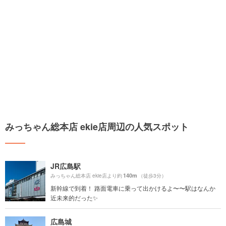
みっちゃん総本店 ekie店周辺の人気スポット
JR広島駅
140m
みっちゃん総本店 ekie店より約
（徒歩3分）
新幹線で到着！ 路面電車に乗って出かけるよ〜〜駅はなんか
近未来的だった✨
広島城