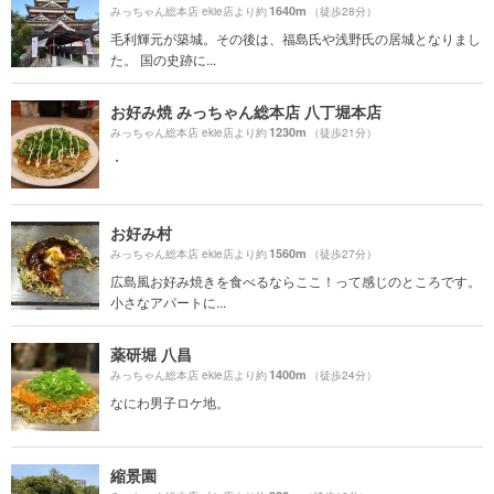
1640m
みっちゃん総本店 ekie店より約
（徒歩28分）
毛利輝元が築城。その後は、福島氏や浅野氏の居城となりまし
た。 国の史跡に...
お好み焼 みっちゃん総本店 八丁堀本店
1230m
みっちゃん総本店 ekie店より約
（徒歩21分）
・
お好み村
1560m
みっちゃん総本店 ekie店より約
（徒歩27分）
広島風お好み焼きを食べるならここ！って感じのところです。
小さなアパートに...
薬研堀 八昌
1400m
みっちゃん総本店 ekie店より約
（徒歩24分）
なにわ男子ロケ地。
縮景園