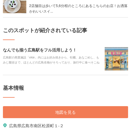
2店舗目は歩いて5,6分程のところにあるこちらのお店！お洒落
かわいいスイ...
このスポットが紹介されている記事
なんでも揃う広島駅をフル活用しよう！
広島駅の商業施設「ekie」内にはお好み焼きから、牡蠣、あなごめし、も
みじ饅頭まで、ほとんどの広島名物がそろっており、旅行中に食べそこね
たものを食べたり、買えなかったお土産を買ったりと、旅行中にできなか
ったことを広島駅で挽回することができます。今回Holiday編集部では種類
別にお店をまとめてご紹介。電車に乗るぎりぎりまで広島を満喫し、充実
した広島の旅にしましょう！
基本情報
地図を見る
広島県広島市南区松原町１-２