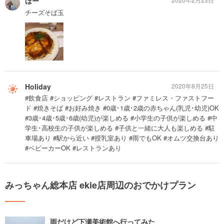
ほー
チーズそば玉
Holiday
2020年8月25日
#飲食店 #ショッピング #レストラン #ファミレス・ファストフー
ド #焼きそば #お好み焼き #0歳･1歳･2歳の赤ちゃん(乳児･幼児)OK
#3歳･4歳･5歳･6歳(幼児)が楽しめる #小学生の子供が楽しめる #中
学生･高校生の子供が楽しめる #子供と一緒に大人も楽しめる #駐
車場あり #駅から近い #授乳室あり #雨でもOK #オムツ交換台あり
#ベビーカーOK #レストランあり
みっちゃん総本店 ekie店周辺のおでかけプラン
雨だけど下瀬美術館へ行ってみた