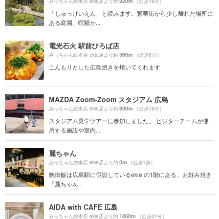
920m
みっちゃん総本店 ekie店より約
（徒歩16分）
「しゅっけいえん」と読みます。繁華街から少し離れた場所に
ある庭園。喧騒か...
電光石火 駅前ひろば店
360m
みっちゃん総本店 ekie店より約
（徒歩6分）
こんもりとした広島焼きを焼いてくれます
MAZDA Zoom-Zoom スタジアム 広島
930m
みっちゃん総本店 ekie店より約
（徒歩16分）
スタジアム見学ツアーに参加しました。 ビジターチームが使
用する施設や室内...
麗ちゃん
0m
みっちゃん総本店 ekie店より約
（徒歩1分）
晩御飯は広島駅に併設しているekie の1階にある、お好み焼き
「麗ちゃん...
AIDA with CAFE 広島
1860m
みっちゃん総本店 ekie店より約
（徒歩31分）