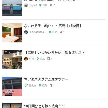
teriyaki
広島
2
なにわ男子 +Alpha in 広島【1泊2日】
kazuyaohashi89
広島
1
【広島】いつかいきたい！飲食店リスト
MIKI
広島
4
マツダスタジアム見学ツアー
三太夫
広島
0
10日間ひとり旅〜広島市〜