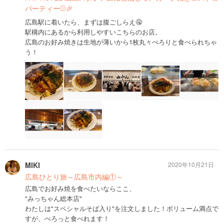
パーティー⚾️🎉
広島駅に着いたら、まずは腹ごしらえ🤤
駅構内にあるから利用しやすいこちらのお店。
広島のお好み焼きは生地が薄いから1枚丸々ぺろりと食べられちゃ
う！
MIKI
2020年10月21日
広島ひとり旅～広島市内編①～
広島でお好み焼を食べたいならここ、
"みっちゃん総本店"
わたしは"スペシャルそば入り"を注文しました！ボリューム満点で
すが、ぺろっと食べれます！