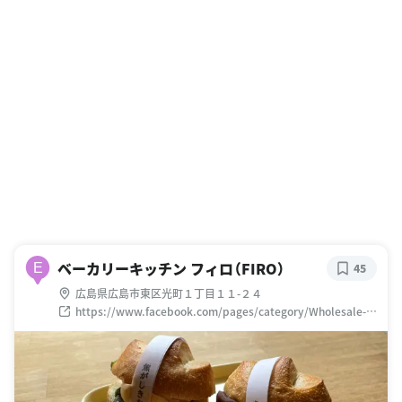
ベーカリーキッチン フィロ（FIRO）
E
45
広島県広島市東区光町１丁目１１-２４
https://www.facebook.com/pages/category/Wholesale-
Bakery/%E3%83%99%E3%83%BC%E3%82%AB%E3%83%
AA%E3%83%BC%E3%82%AD%E3%83%83%E3%83%81%E
3%83%B3-FIRO-111924730518574/