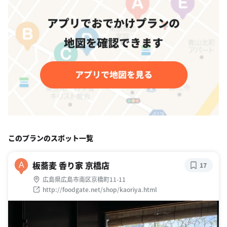
このプランのスポット一覧
板蕎麦 香り家 京橋店
A
17
広島県広島市南区京橋町11-11
http://foodgate.net/shop/kaoriya.html