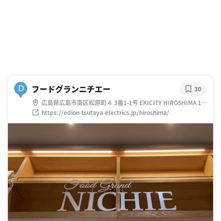
フードグランニチエー
D
30
広島県広島市南区松原町４ 3番1-1号 EKICITY HIROSHIMA 1
階-3階
https://edion-tsutaya-electrics.jp/hiroshima/