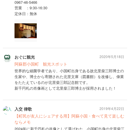
0967-46-5466
営業 ：9:30-16:30
定休日：無休
おぐに観光
2020年5月18日
阿蘇郡小国町 観光スポット
世界的な細菌学者であり、小国町出身である故北里柴三郎博士の
生家や、博士から寄贈された北里文庫（図書館）を改修し、偉業
をたたえているのが北里柴三郎記念館です。
新千円札の肖像画として北里柴三郎博士が採用されました！
入交 律歌
2019年4月22日
【町民が友人にシェアする用】阿蘇小国・食べて見て楽しむ
ならメモ
2024年に新千円札の肖像として選ばれた、小国町出身の北里柴三