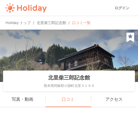
ログイン
Holiday トップ
北里柴三郎記念館
口コミ一覧
北里柴三郎記念館
熊本県阿蘇郡小国町北里３１９９
写真・動画
口コミ
アクセス