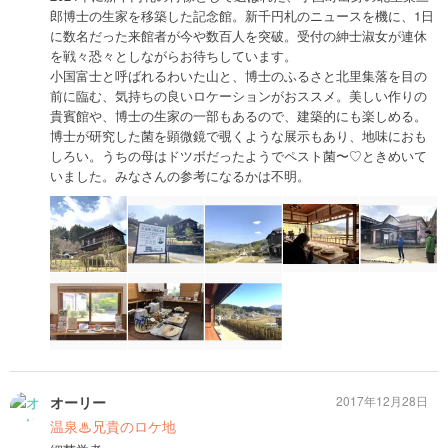
郎博士の生家を移築した記念館。新千円札のニュースを機に、1日
に数名だった来館者が今や数百人を突破。受付の紳士淑女が連休
を戦々恐々としながらお待ちしています。
小国富士と呼ばれるわいた山と、博士のふるさと北里集落を目の
前に臨む、気持ちの良いロケーションがおススメ。美しい作りの
貴賓館や、博士の生家の一部もあるので、建築的にも楽しめる。
博士が研究した菌を顕微鏡で覗くような展示もあり、地味におも
しろい。うちの母はドツボだったようでペスト菌〜♡ときめいて
いました。みなさんの参考になるかは不明。
オーリー
2017年12月28日
温泉♨兄貴のロケ地