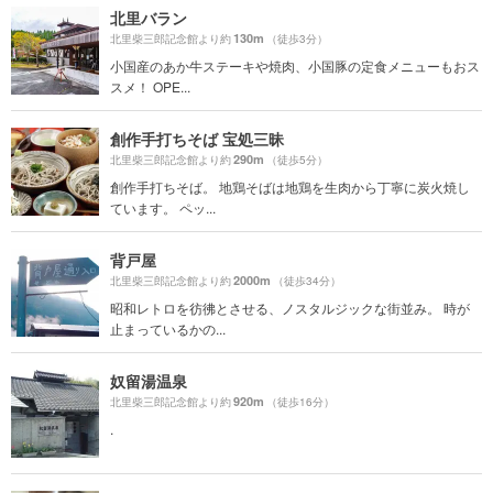
北里バラン
130m
北里柴三郎記念館より約
（徒歩3分）
小国産のあか牛ステーキや焼肉、小国豚の定食メニューもおス
スメ！ OPE...
創作手打ちそば 宝処三昧
290m
北里柴三郎記念館より約
（徒歩5分）
創作手打ちそば。 地鶏そばは地鶏を生肉から丁寧に炭火焼し
ています。 ペッ...
背戸屋
2000m
北里柴三郎記念館より約
（徒歩34分）
昭和レトロを彷彿とさせる、ノスタルジックな街並み。 時が
止まっているかの...
奴留湯温泉
920m
北里柴三郎記念館より約
（徒歩16分）
.