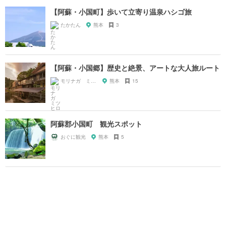
【阿蘇・小国町】歩いて立寄り温泉ハシゴ旅
たかたん
熊本
3
【阿蘇・小国郷】歴史と絶景、アートな大人旅ルート
モリナガ ミツヒロ
熊本
15
阿蘇郡小国町 観光スポット
おぐに観光
熊本
5