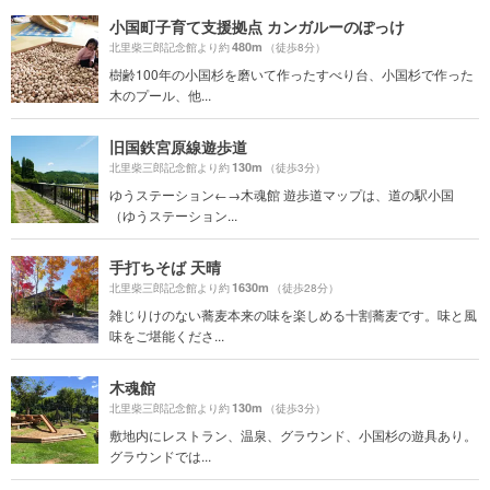
小国町子育て支援拠点 カンガルーのぽっけ
480m
北里柴三郎記念館より約
（徒歩8分）
樹齢100年の小国杉を磨いて作ったすべり台、小国杉で作った
木のプール、他...
旧国鉄宮原線遊歩道
130m
北里柴三郎記念館より約
（徒歩3分）
ゆうステーション←→木魂館 遊歩道マップは、道の駅小国
（ゆうステーション...
手打ちそば 天晴
1630m
北里柴三郎記念館より約
（徒歩28分）
雑じりけのない蕎麦本来の味を楽しめる十割蕎麦です。味と風
味をご堪能くださ...
木魂館
130m
北里柴三郎記念館より約
（徒歩3分）
敷地内にレストラン、温泉、グラウンド、小国杉の遊具あり。
グラウンドでは...