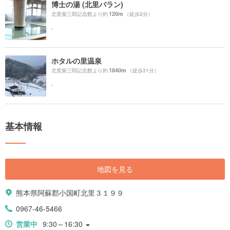
博士の湯 (北里バラン)
120m
北里柴三郎記念館より約
（徒歩2分）
.
ホタルの里温泉
1840m
北里柴三郎記念館より約
（徒歩31分）
.
基本情報
地図を見る
熊本県阿蘇郡小国町北里３１９９
0967-46-5466
営業中
9:30～16:30