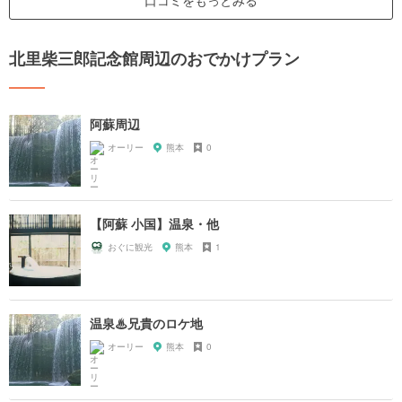
口コミをもっとみる
北里柴三郎記念館周辺のおでかけプラン
阿蘇周辺
オーリー
熊本
0
【阿蘇 小国】温泉・他
おぐに観光
熊本
1
温泉♨兄貴のロケ地
オーリー
熊本
0