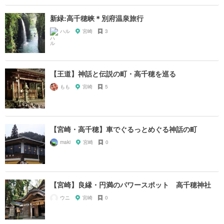
新緑:高千穂峡＊別府温泉旅行
ハル
宮崎
3
【王道】神話と伝説の町・高千穂を巡る
もも
宮崎
5
【宮崎・高千穂】車でぐるっとめぐる神話の町
maki
宮崎
0
【宮崎】良縁・円満のパワースポット 高千穂神社
ウニ
宮崎
0