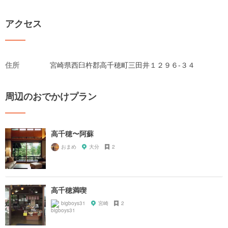
アクセス
住所
宮崎県西臼杵郡高千穂町三田井１２９６-３４
周辺のおでかけプラン
高千穂〜阿蘇
おまめ
大分
2
高千穂満喫
bigboys31
宮崎
2