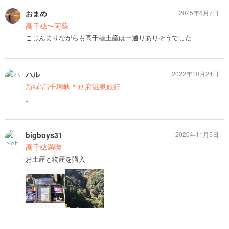
おまめ
2025年6月7日
高千穂〜阿蘇
こじんまりながらも高千穂土産は一通りありそうでした
ハル
2022年10月24日
新緑:高千穂峡＊別府温泉旅行
。
bigboys31
2020年11月5日
高千穂満喫
お土産と物産を購入