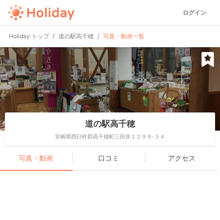
ログイン
Holiday トップ
道の駅高千穂
写真・動画一覧
道の駅高千穂
宮崎県西臼杵郡高千穂町三田井１２９６-３４
写真・動画
口コミ
アクセス