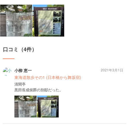
口コミ（4件）
小柳 恵一
2021年3月1日
東海道散歩その1 (日本橋から舞坂宿)
清閑亭
黒田長成侯爵の別邸だった。