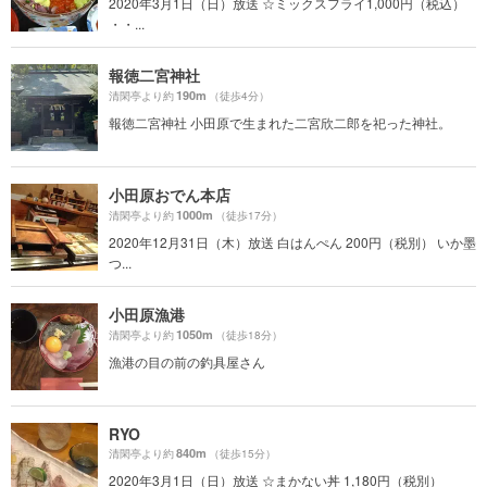
2020年3月1日（日）放送 ☆ミックスフライ1,000円（税込）
・・...
報徳二宮神社
190m
清閑亭より約
（徒歩4分）
報徳二宮神社 小田原で生まれた二宮欣二郎を祀った神社。
小田原おでん本店
1000m
清閑亭より約
（徒歩17分）
2020年12月31日（木）放送 白はんぺん 200円（税別） いか墨
つ...
小田原漁港
1050m
清閑亭より約
（徒歩18分）
漁港の目の前の釣具屋さん
RYO
840m
清閑亭より約
（徒歩15分）
2020年3月1日（日）放送 ☆まかない丼 1,180円（税別）