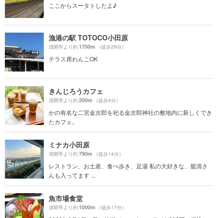
ここからスータトしたよ♪
漁港の駅 TOTOCO小田原
1700m
清閑亭より約
（徒歩29分）
テラス席わんこOK
きんじろうカフェ
200m
清閑亭より約
（徒歩4分）
かの有名な二宮金次郎を祀る金次郎神社の敷地内に新しくでき
たカフェ。
ミナカ小田原
790m
清閑亭より約
（徒歩14分）
レストラン、お土産、食べ歩き、足湯 私の大好きな、籠清さ
んも入ってます ...
魚市場食堂
1000m
清閑亭より約
（徒歩17分）