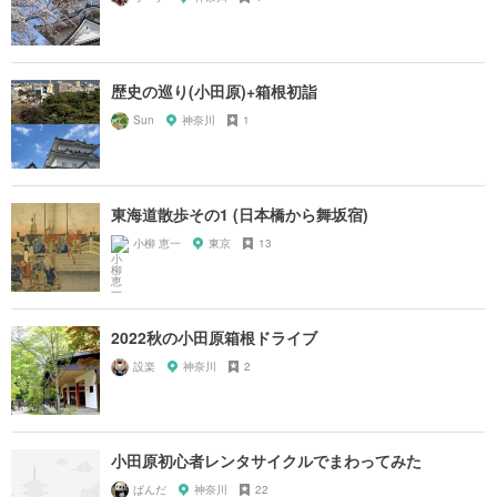
歴史の巡り(小田原)+箱根初詣
Sun
神奈川
1
東海道散歩その1 (日本橋から舞坂宿)
小柳 恵一
東京
13
2022秋の小田原箱根ドライブ
設楽
神奈川
2
小田原初心者レンタサイクルでまわってみた
ぱんだ
神奈川
22