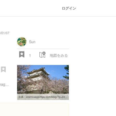
ログイン
/01/07
general
railroad
train
comic
mountain
sports
fishing
bbq
fashion
tradition
music
baby
camera
amusement
aquarium
sea
ball
baer
store
park
Sun
1
地図をみる
園
１
http://www.city.odawara.kanagawa.jp/kanko/odawaracastle/
28.522 px
出典：
atami-sagamiya.com/blog/?p=4573%E3%80%80