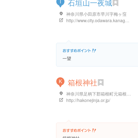
石垣山一夜城
I
神奈川県小田原市早川字梅ヶ窪
http://www.city.odawara.kanagawa.jp/public-i/park/park-etc/ishigaki-p.html
一望
箱根神社
K
神奈川県足柄下郡箱根町元箱根８０-１
http://hakonejinja.or.jp/