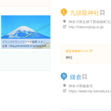
九頭龍神社
L
http://hakonejinja.or.jp/
プリンスグランドリゾート箱根 スタッフブログ｜プリンスホテルズ
出典：
blog.princehotels.co.jp/blog/hakone/2011/12/post-137.html
神社
鎌倉
N
神奈川県鎌倉市
https://www.trip-kamakura