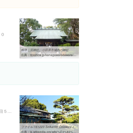
１０
報徳二宮神社。小田原市城内の神社
出典：
tesshow.jp/kanagawa/odawara/shrine_jonai_hotok.html
神奈川県小田原市南町１丁目５-７３
ファイル:161223 Seikantei Odawara Japan08n.jpg - Wikipedia
出典：
ja.wikipedia.org/wiki/%E3%83%95%E3%82%A1%E3%82%A4%E3%83%AB:161223_Seikantei_Odawara_Japan08n.jpg