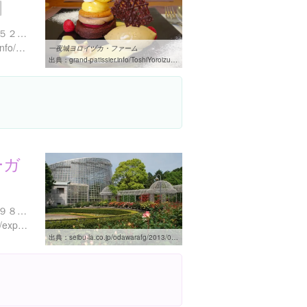
神奈川県小田原市早川１３５２-１１０ 一夜城ヨロイヅカ・ファーム
http://www.grand-patissier.info/ToshiYoroizuka/farm/index.html
一夜城ヨロイヅカ・ファーム
出典：
grand-patissier.info/ToshiYoroizuka/farm/index.html
ーガ
神奈川県小田原市久野３７９８-５
https://www.instagram.com/explore/locations/251118040
出典：
seibu-la.co.jp/odawarafg/2013/05/10?cat=4