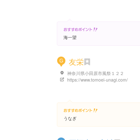
海一望
友栄
G
神奈川県小田原市風祭１２２
https://www.tomoei-unagi.com/
うなぎ