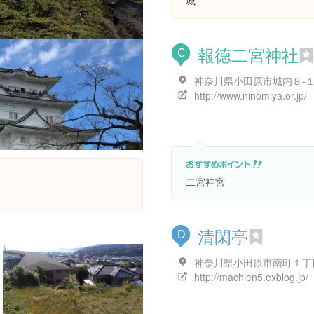
城
報徳二宮神社
C
神奈川県小田原市城内８-
http://www.ninomiya.or.jp/
二宮神宮
清閑亭
D
http://machien5.exblog.jp/