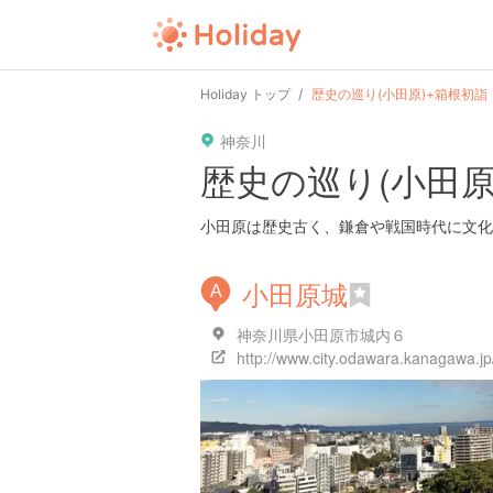
user
pin
tel
time
Holiday トップ
歴史の巡り(小田原)+箱根初詣
神奈川
date
child
solitary
歴史の巡り(小田原
tokyo
kanagawa
osaka
小田原は歴史古く、鎌倉や戦国時代に文化
小田原城
A
神奈川県小田原市城内６
http://www.city.odawara.kanagawa.j