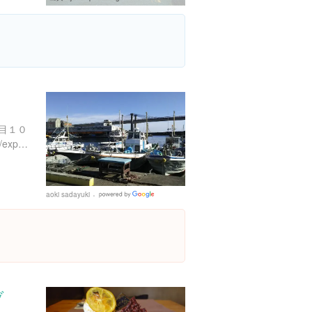
目１０
https://www.instagram.com/explore/locations/251328554
aoki sadayuki
Google
Places
ヅ