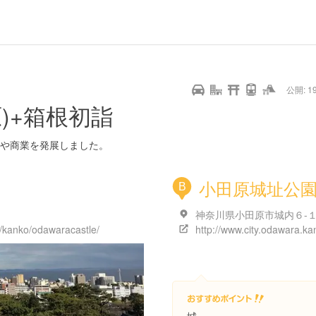
url
guide
hot
type
star
camera
home
settings
profile
print
rank
mail
lock
calendar
access
公開: 19
pet
drive
walking
cycling
nature
stroll
art
camp
history
castle
temple
cafe
gourmet
onsen
outdoor
world
public bath
shopping
)+箱根初詣
heritage
kyoto
hyogo
や商業を発展しました。
小田原城址公
B
神奈川県小田原市城内６-
p/kanko/odawaracastle/