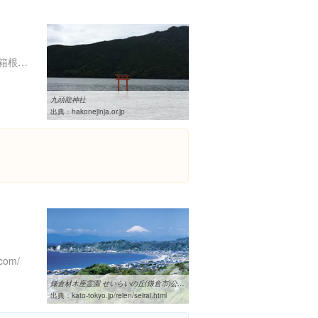
神奈川県足柄下郡箱根町元箱根 防ケ沢 箱根九頭龍の森 内
九頭龍神社
出典：
hakonejinja.or.jp
.com/
鎌倉材木座霊園 せいらいの丘(鎌倉市)公式ホームページ|資料請求はこちら
出典：
kato-tokyo.jp/reien/seirai.html