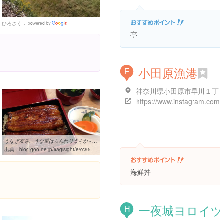
ひろさく
Google
Places
亭
小田原漁港
F
神奈川県小田原市早川１丁
うなぎ友栄、うな重はふんわり柔らか - お気に入りの空間探し
出典：
blog.goo.ne.jp/nagisight/e/cc95280380db31fbaab92a6b64aa1a28
海鮮丼
一夜城ヨロイ
H