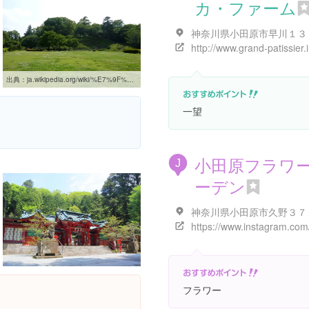
カ・ファーム
出典：
ja.wikipedia.org/wiki/%E7%9F%B3%E5%9E%A3%E5%B1%B1%E4%B8%80%E5%A4%9C%E5%9F%8E%E6%AD%B4%E5%8F%B2%E5%85%AC%E5%9C%92
一望
小田原フラワ
J
ーデン
フラワー