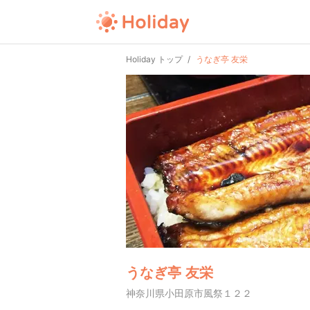
Holiday トップ
うなぎ亭 友栄
うなぎ亭 友栄
神奈川県小田原市風祭１２２