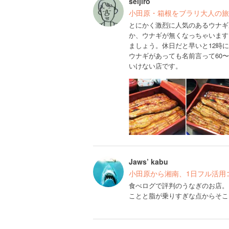
seijiro
小田原・箱根をブラリ大人の旅
とにかく激烈に人気のあるウナギ
か、ウナギが無くなっちゃいます
ましょう。休日だと早いと12時
ウナギがあっても名前言って60
いけない店です。
Jaws’ kabu
小田原から湘南、1日フル活用
食べログで評判のうなぎのお店。
ことと脂が乗りすぎな点からそこ