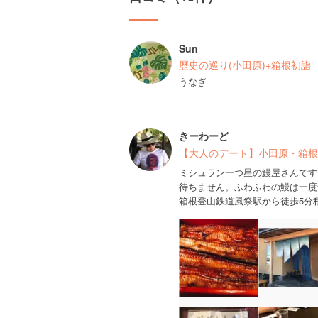
Sun
歴史の巡り(小田原)+箱根初詣
うなぎ
きーわーど
【大人のデート】小田原・箱根
ミシュラン一つ星の鰻屋さんです
待ちません。ふわふわの鰻は一度
箱根登山鉄道風祭駅から徒歩5分