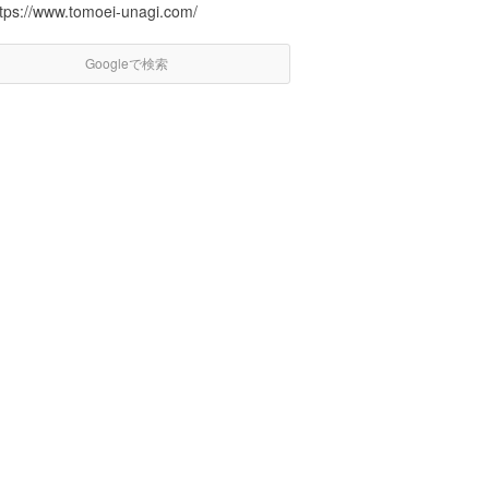
ttps://www.tomoei-unagi.com/
Googleで検索