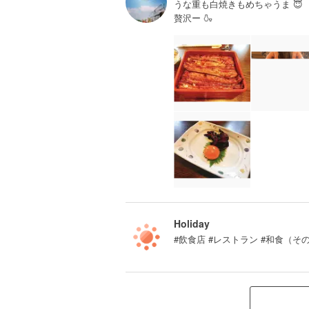
うな重も白焼きもめちゃうま 😇
贅沢ー 🍶
Holiday
#飲食店 #レストラン #和食（そ