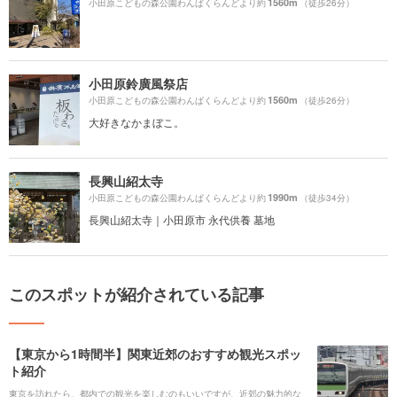
1560m
小田原こどもの森公園わんぱくらんどより約
（徒歩26分）
小田原鈴廣風祭店
1560m
小田原こどもの森公園わんぱくらんどより約
（徒歩26分）
大好きなかまぼこ。
長興山紹太寺
1990m
小田原こどもの森公園わんぱくらんどより約
（徒歩34分）
長興山紹太寺｜小田原市 永代供養 墓地
このスポットが紹介されている記事
【東京から1時間半】関東近郊のおすすめ観光スポッ
ト紹介
東京を訪れたら、都内での観光を楽しむのもいいですが、近郊の魅力的な