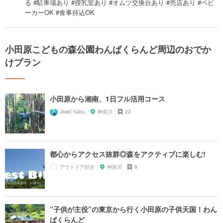
る #駐車場あり #授乳室あり #オムツ交換台あり #売店あり #ベビ
ーカーOK #食事持込OK
小田原こどもの森公園わんぱくらんど周辺のおでか
けプラン
小田原から湘南、1日フル活用コース
Jaws’ kabu
神奈川
22
都心からアクセス抜群◎森をアクティブに楽しむ!
アウトドア好き
神奈川
9
”子供が主役”の東京から行く小田原の子供天国！わん
ぱくらんど