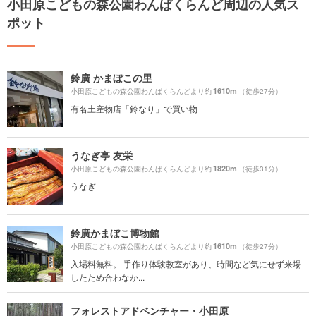
小田原こどもの森公園わんぱくらんど周辺の人気ス
ポット
鈴廣 かまぼこの里
1610m
小田原こどもの森公園わんぱくらんどより約
（徒歩27分）
有名土産物店「鈴なり」で買い物
うなぎ亭 友栄
1820m
小田原こどもの森公園わんぱくらんどより約
（徒歩31分）
うなぎ
鈴廣かまぼこ博物館
1610m
小田原こどもの森公園わんぱくらんどより約
（徒歩27分）
入場料無料。 手作り体験教室があり、時間など気にせず来場
したため合わなか...
フォレストアドベンチャー・小田原