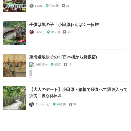
seijiro
神奈川
35
子供は風の子 小田原わんぱく一日旅
ぺろた
神奈川
44
東海道散歩その1 (日本橋から舞坂宿)
小柳 恵一
東京
13
【大人のデート】小田原・箱根で鰻食べて温泉入って
疲労回復な休日♨️
きーわーど
神奈川
59