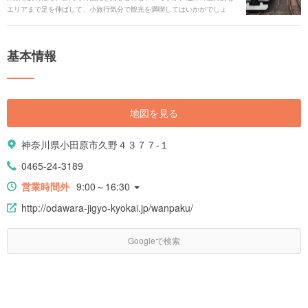
エリアまで足を伸ばして、小旅行気分で観光を満喫してはいかがでしょ
う。今回は、大人気の千葉・浦安の東京ディズニーランドから、横浜、鎌
倉に箱根湯本、そして長野・軽井沢まで、山手線の駅から1時間半以内で行
けるエリアと、そのエリアおすすめのスポットをご紹介します。
基本情報
地図を見る
神奈川県小田原市久野４３７７-１
0465-24-3189
営業時間外
9:00～16:30
http://odawara-jigyo-kyokai.jp/wanpaku/
Googleで検索