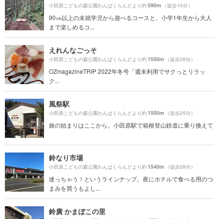
590m
小田原こどもの森公園わんぱくらんどより約
（徒歩10分）
90㎝以上の未就学児から遊べるコースと、小学1年生から大人
まで楽しめるコ...
えれんなごっそ
1550m
小田原こどもの森公園わんぱくらんどより約
（徒歩26分）
OZmagazineTRIP 2022年冬号「週末利用でサクっとリラッ
ク...
風祭駅
1500m
小田原こどもの森公園わんぱくらんどより約
（徒歩25分）
旅の始まりはここから。小田原駅で箱根登山鉄道に乗り換えて
鈴なり市場
1540m
小田原こどもの森公園わんぱくらんどより約
（徒歩26分）
迷っちゃう！というラインナップ。夜にホテルで食べる用のつ
まみを買うもよし...
鈴廣 かまぼこの里