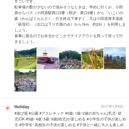
すごいです。
駐車場の数が少ないので混みそうなときは、早めに行くか、小田
原からバス（小田原駅西口3番（朝夕：東口6番）から「いこいの
森（わんぱくらんど）」行き終点下車すぐ、又は小田原厚木道路
「荻窪IC」（出口は下り方面のみ）から1km、約2分 ）を利用しま
しょう。
食事に困るのでお弁当かどこかでテイクアウトを買って持って行
きましょう。
Holiday
2017年1月6日
#遊び場 #公園 #アスレチック #0歳･1歳･2歳の赤ちゃん(乳児･幼
児)OK #3歳･4歳･5歳･6歳(幼児)が楽しめる #小学生の子供が楽しめ
る #中学生･高校生の子供が楽しめる #子供と一緒に大人も楽しめ