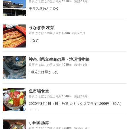
1910m
鈴廣 かまぼこの里より約
（徒歩32分）
テラス席わんこOK
うなぎ亭 友栄
400m
鈴廣 かまぼこの里より約
（徒歩7分）
うなぎ
神奈川県立生命の星・地球博物館
1030m
鈴廣 かまぼこの里より約
（徒歩18分）
1歳児には早かった
魚市場食堂
1840m
鈴廣 かまぼこの里より約
（徒歩31分）
2020年3月1日（日）放送 ☆ミックスフライ1,000円（税込）
・・...
小田原漁港
1760m
鈴廣 かまぼこの里より約
（徒歩30分）