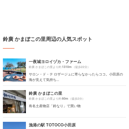
鈴廣 かまぼこの里周辺の人気スポット
一夜城ヨロイヅカ・ファーム
1310m
鈴廣 かまぼこの里より約
（徒歩22分）
サロン・ド・テ ロザージュに寄らなかったらココ。小田原の
海が見えて気持ち...
鈴廣 かまぼこの里
60m
鈴廣 かまぼこの里より約
（徒歩2分）
有名土産物店「鈴なり」で買い物
漁港の駅 TOTOCO小田原