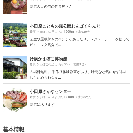
漁港の目の前の釣具屋さん
小田原こどもの森公園わんぱくらんど
1560m
鈴廣 かまぼこの里より約
（徒歩26分）
芝生や屋根付きのベンチがあったり、レジャーシートを使って
ピクニック気分で...
鈴廣かまぼこ博物館
60m
鈴廣 かまぼこの里より約
（徒歩2分）
入場料無料。 手作り体験教室があり、時間など気にせず来場
したため合わなか...
小田原さかなセンター
1910m
鈴廣 かまぼこの里より約
（徒歩32分）
漁港にあります
基本情報