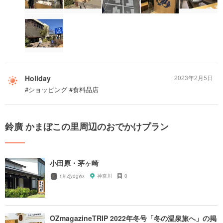
Holiday
2023年2月5日
#ショッピング #食料品店
鈴廣 かまぼこの里周辺のおでかけプラン
小田原・茅ヶ崎
nkfzjydgwx
神奈川
0
OZmagazineTRIP 2022年冬号「冬の温泉旅へ」の掲