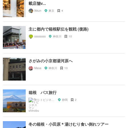
載店舗v...
Ikkun
東京
4
主に都内で箱根駅伝を観戦 (復路)
ssssssss
神奈川
10
さがみの小京都湯河原へ
Masa
神奈川
10
箱根 バス旅行
ネットビジネスマン shinobu
静岡
2
冬の箱根・小田原＊湯けむり食い倒れツアー