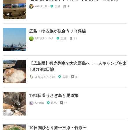
kazuki_ts
広島
4
広島・ゆる旅が似合うＪＲ呉線
TATSU-.-HINA
広島
11
【広島県】観光列車で大久野島へ！一人キャンプを楽
しむ1泊2日旅
よりみちさんぽ
広島
5
1泊2日🐰うさぎ島と尾道旅
Amelia
広島
14
10日間ひとり旅〜三原・竹原〜