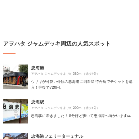
アヲハタ ジャムデッキ周辺の人気スポット
忠海港
380m
アヲハタ ジャムデッキより約
（徒歩7分）
ウサギが可愛い外観の忠海港に到着🐰 待合所でチケットを購
入！往復で720円。
忠海駅
200m
アヲハタ ジャムデッキより約
（徒歩4分）
忠海駅に着きました！ 5分ほど歩いて忠海港へ向かいます👟
忠海港フェリーターミナル