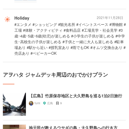
Holiday
2021年11月28日
#エンタメ #ショッピング #観光名所 #イベントスペース #博物館 #
工場 #体験・アクティビティ #食料品店 #工場見学・社会見学 #3
歳･4歳･5歳･6歳(幼児)が楽しめる #小学生の子供が楽しめる #中学
生･高校生の子供が楽しめる #子供と一緒に大人も楽しめる #駐車
場あり #駅から近い #授乳室あり #雨でもOK #オムツ交換台あり #
売店あり #ベビーカーOK
アヲハタ ジャムデッキ周辺のおでかけプラン
【広島】竹原保存地区と大久野島を巡る1泊2日旅行
fumi
広島
9
地元民が教えるウサギの島・大久野島への行き方