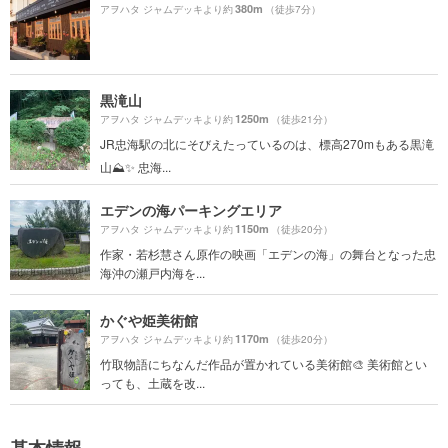
380m
アヲハタ ジャムデッキより約
（徒歩7分）
黒滝山
1250m
アヲハタ ジャムデッキより約
（徒歩21分）
JR忠海駅の北にそびえたっているのは、標高270mもある黒滝
山⛰✨ 忠海...
エデンの海パーキングエリア
1150m
アヲハタ ジャムデッキより約
（徒歩20分）
作家・若杉慧さん原作の映画「エデンの海」の舞台となった忠
海沖の瀬戸内海を...
かぐや姫美術館
1170m
アヲハタ ジャムデッキより約
（徒歩20分）
竹取物語にちなんだ作品が置かれている美術館🎨 美術館とい
っても、土蔵を改...