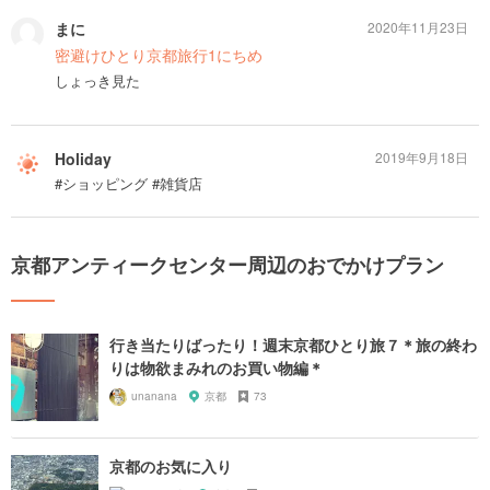
まに
2020年11月23日
密避けひとり京都旅行1にちめ
しょっき見た
Holiday
2019年9月18日
#ショッピング #雑貨店
京都アンティークセンター周辺のおでかけプラン
行き当たりばったり！週末京都ひとり旅７＊旅の終わ
りは物欲まみれのお買い物編＊
unanana
京都
73
京都のお気に入り