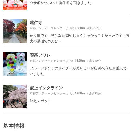
ウサギかわいい！ 御朱印を頂きました
建仁寺
1580m
京都アンティークセンターより約
（徒歩27分）
寄り道です（笑）双龍図めちゃくちゃかっこよかったです！方
丈の縁側でのんび...
喫茶ソワレ
1120m
京都アンティークセンターより約
（徒歩19分）
フルーツポンチのサイダーが美味しいお店 外で何組も並んで
いました
蹴上インクライン
1980m
京都アンティークセンターより約
（徒歩33分）
映えスポット
基本情報