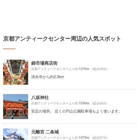
京都アンティークセンター周辺の人気スポット
錦市場商店街
1370m
京都アンティークセンターより約
（徒歩23分）
清水寺から約2.3km
八坂神社
1530m
京都アンティークセンターより約
（徒歩26分）
安定の場所。 近くの円山公園駐車場もよく使います。
元離宮 二条城
1570m
京都アンティークセンターより約
（徒歩27分）