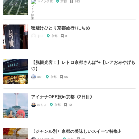
マイク伊東
京都
193
密避けひとり京都旅行1にちめ
まに
京都
0
【脱観光客！】レトロ京都さんぽ🐾【レアおみやげも
♡】
ash
京都
65
アイナナOFF旅in京都《2日目》
ゆちょ
京都
12
〈ジャンル別〉京都の美味しいスイーツ特集♪
AAA/宇野実彩子推し
京都
16