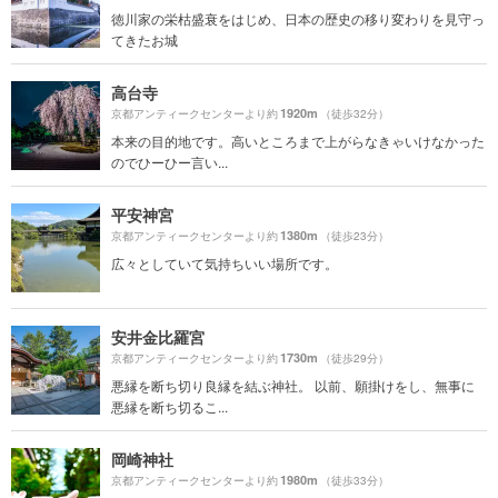
徳川家の栄枯盛衰をはじめ、日本の歴史の移り変わりを見守っ
てきたお城
高台寺
1920m
京都アンティークセンターより約
（徒歩32分）
本来の目的地です。高いところまで上がらなきゃいけなかった
のでひーひー言い...
平安神宮
1380m
京都アンティークセンターより約
（徒歩23分）
広々としていて気持ちいい場所です。
安井金比羅宮
1730m
京都アンティークセンターより約
（徒歩29分）
悪縁を断ち切り良縁を結ぶ神社。 以前、願掛けをし、無事に
悪縁を断ち切るこ...
岡崎神社
1980m
京都アンティークセンターより約
（徒歩33分）