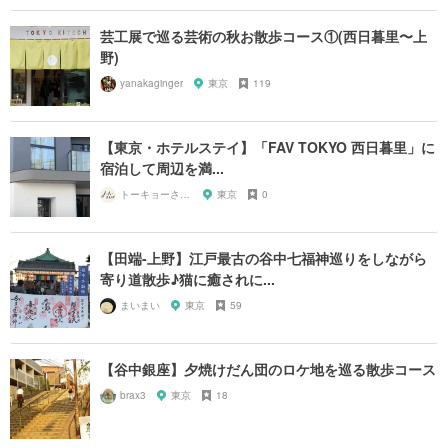
芸工展で巡る芸術の秋お散歩コース①(西日暮里〜上
野)
yanakaginger
東京
119
【東京・ホテルステイ】「FAV TOKYO 西日暮里」に
宿泊して周辺を満...
トーキョーさんぽ
東京
0
【田端-上野】江戸最古の谷中七福神巡りをしながら
寄り道散歩♪猫に癒されに...
まいまい
東京
59
【谷中銀座】夕焼けだん団のロケ地を巡る散歩コース
brax3
東京
18