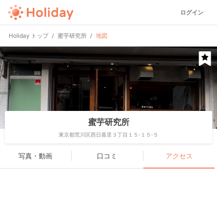
ログイン
Holiday トップ
蜜芋研究所
地図
蜜芋研究所
東京都荒川区西日暮里３丁目１５-１５-５
写真・動画
口コミ
アクセス