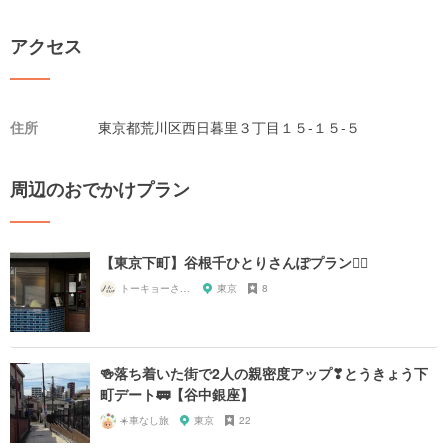
アクセス
住所
東京都荒川区西日暮里３丁目１５-１５-５
周辺のおでかけプラン
【東京下町】谷根千ひとりさんぽプラン🚶‍♀️
トーキョーさんぽ
東京
8
🍻落ち着いた街で2人の親密度アップ❣とうきょう下
町デート🚃【谷中銀座】
☀️車なし旅
東京
22