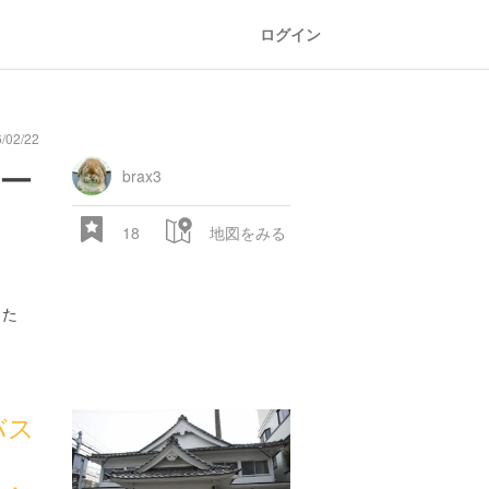
ログイン
/02/22
general
railroad
train
comic
mountain
sports
fishing
bbq
fashion
tradition
music
baby
camera
amusement
aquarium
sea
ball
baer
ー
store
park
brax3
18
地図をみる
した
28.522 px
バス
Ａ