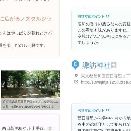
に広がるノスタルジッ
昭和の香りの残るなんの変哲
この看板も味がありますね。
だんはやっぱり夕暮れどきが
夕焼けだんだんそばにあるこ
でしょうか。
景を楽しむのも一興です。
諏訪神社
D
http://suwajinja.s250.xrea.
京浜東北線西日暮里駅ってどんな街並み？京浜東北線西日暮里駅の住み ...
出典：
e-life.jp/station/21006/9900213
西日暮里から谷中へ向かう地
谷中の総鎮守として祀られて
、西日暮里駅やJR山手線、京
夏の例大祭では神輿を担がれ