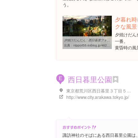
う。
夕暮れ時
クな風景
夕焼けだん
夕焼けだんだん : 西日暮里フォトブログ
一番。
出典：
nippori55.exblog.jp/4628233
黄昏時の風
西日暮里公園
E
東京都荒川区西日暮里３丁目５-５
http://www.city.arakawa.tokyo.jp/
諏訪神社のそばにある西日暮里公園は