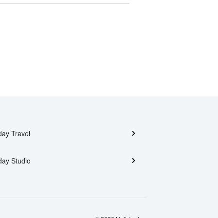
day Travel
day Studio