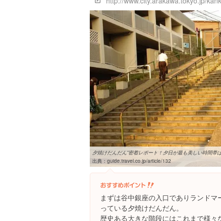
夕焼けだんだん”密着レポート！夕日が最も美しい時間帯は？ |
出典：
guide.travel.co.jp/article/132
まずは谷中銀座の入口でありランドマ
っている夕焼けだんだん。
歴史ある大きな階段にはこれまで様々