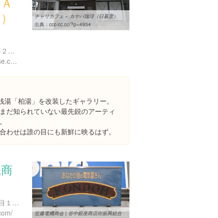
ＢＡ
Ｅ）
チャリカフェ » カヤバ珈琲（日暮里）
出典：
ccc-cc.cc/?p=4954
東京都台東区谷中６丁目１-２３ 柏湯跡
http://www.scaithebathhouse.com/en/
る銭湯「柏湯」を改装したギャラリー。
まだ知られていない最先鋭のアーティ
。
合わせは誰の目にも新鮮に映るはず。
機商
東京都荒川区西日暮里３丁目１５-３ 近藤レジデンス 2F
com/
近藤電機商会 | 谷中銀座商店街振興組合