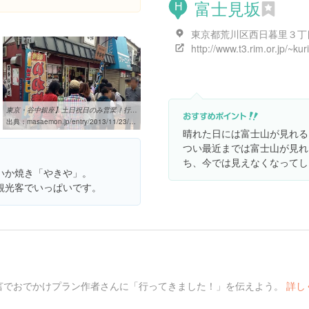
富士見坂
H
東京都荒川区西日暮里３丁
http://www.t3.rim.or.jp/~kuri
東京・谷中銀座】土日祝日のみ営業！行列のできる「いか焼 やきや」の ...
出典：
masaemon.jp/entry/2013/11/23/tokyo/yanaka/snack/ikayakiyakiya
晴れた日には富士山が見れる
つい最近までは富士山が見れ
ち、今では見えなくなってし
いか焼き「やきや」。
観光客でいっぱいです。
言でおでかけプラン作者さんに「行ってきました！」を伝えよう。
詳し