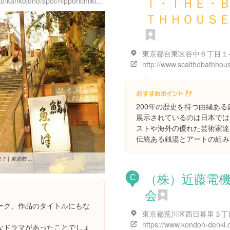
Ｉ・ＴＨＥ・
http://www.city.arakawa.tokyo.jp/kanko/kankojoho/spot/nipporichiiki/yuyakedandan.html
ＴＨＨＯＵＳ
200年の歴史を持つ由緒あ
展示されているのは日本では
ストや海外の優れた芸術家達
伝統ある銭湯とアートの組み
 東京都 ...
（株）近藤電
C
会
ーク、作品のタイトルにもな
https://www.kondoh-denki.
なドラマがあったことでしょ