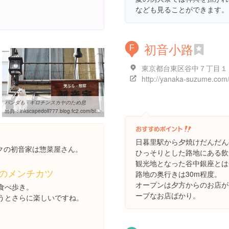
なども見ることができます。
。
初音小路
F
http://yanaka-suzume.com
パンダも - ギロチンスカヤのため息
出典：
inkscapedoll777.blog.fc2.com/blog-entry-177.html
日暮里駅から夕焼けだんだん
クの初音家は惣菜屋さん。
ひっそりとした路地にある飲
観光地となった谷中銀座とは
のメンチカツ
路地の奥行きは30m程度。
オープンは夕方からのお店が
食べ歩き。
ープなお店ばかり。
うとさらに楽しいですね。