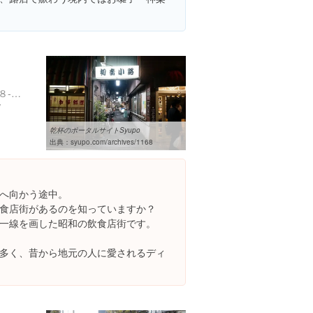
東京都台東区谷中７丁目１８-１３ 初音小路
/
乾杯のポータルサイトSyupo
出典：
syupo.com/archives/1168
へ向かう途中。
食店街があるのを知っていますか？
一線を画した昭和の飲食店街です。
多く、昔から地元の人に愛されるディ