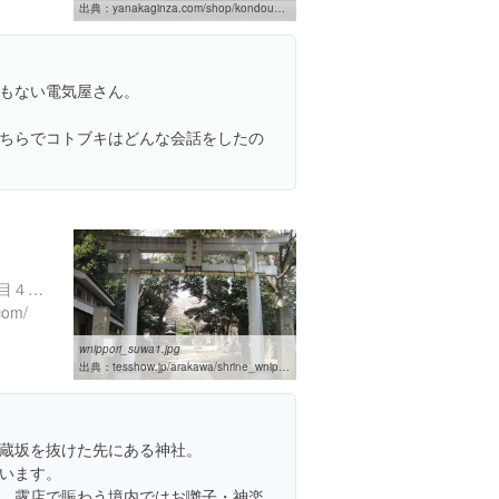
出典：
yanakaginza.com/shop/kondoudenki
もない電気屋さん。
ちらでコトブキはどんな会話をしたの
東京都荒川区西日暮里３丁目４-８
com/
wnippori_suwa1.jpg
出典：
tesshow.jp/arakawa/shrine_wnippori_suwa.shtml
蔵坂を抜けた先にある神社。
います。
、露店で賑わう境内ではお囃子・神楽