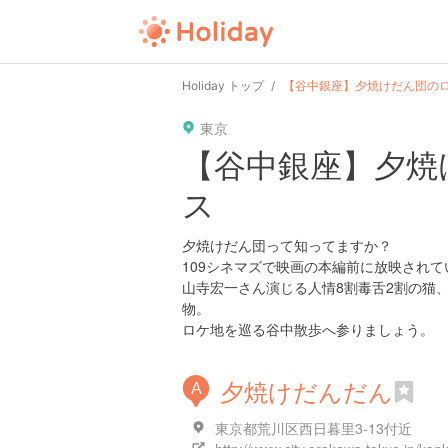
user
pin
tel
time
Holiday トップ
【谷中銀座】夕焼けだん団の
東京
date
child
solitary
【谷中銀座】夕焼
ス
tokyo
kanagawa
osaka
夕焼けだん団って知ってますか？
109シネマズで映画の本編前に放映され
山寺宏一さん演じる人情8割毒舌2割の猫
物。
ロケ地を巡る谷中散歩へ参りましょう。
夕焼けだんだん
A
東京都荒川区西日暮里3-13付近