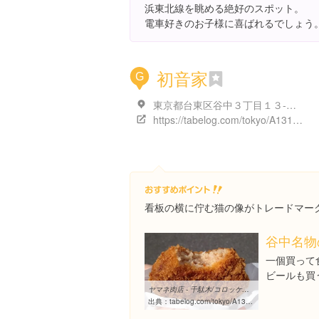
浜東北線を眺める絶好のスポット。
電車好きのお子様に喜ばれるでしょう
初音家
G
東京都台東区谷中３丁目１３-１３-４
https://tabelog.com/tokyo/A1311/A131106/13132370/
看板の横に佇む猫の像がトレードマー
谷中名物
一個買って
ビールも買
ヤマネ肉店 - 千駄木/コロッケ・フライ [食べログ]
出典：
tabelog.com/tokyo/A1311/A131106/13041510