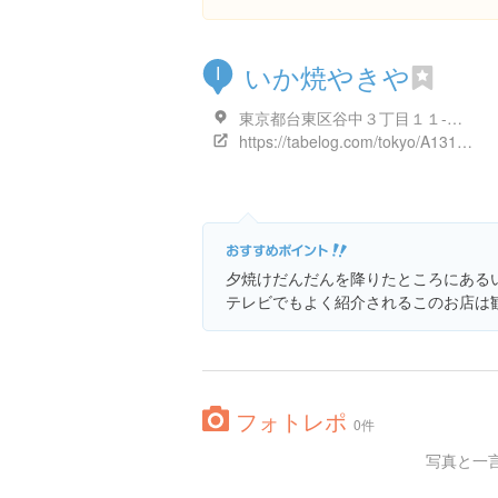
いか焼やきや
I
東京都台東区谷中３丁目１１-１５
https://tabelog.com/tokyo/A1311/A131105/13107485/
夕焼けだんだんを降りたところにある
テレビでもよく紹介されるこのお店は
フォトレポ
0件
写真と一