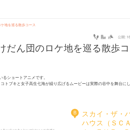
url
guide
hot
type
star
camera
home
settings
profile
print
rank
mail
lock
calendar
access
ロケ地を巡る散歩コース
公開: 16
pet
drive
walking
cycling
nature
stroll
art
camp
history
castle
temple
cafe
gourmet
onsen
outdoor
world
public bath
shopping
けだん団のロケ地を巡る散歩コ
heritage
kyoto
hyogo
ているショートアニメです。
、コトブキと女子高生七海が繰り広げるムービーは実際の谷中を舞台に
スカイ・ザ・
B
ハウス（ＳＣ