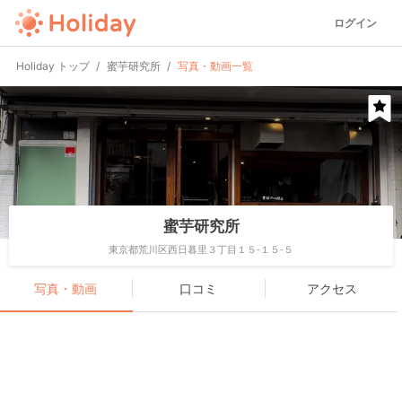
ログイン
Holiday トップ
蜜芋研究所
写真・動画一覧
蜜芋研究所
東京都荒川区西日暮里３丁目１５-１５-５
写真・動画
口コミ
アクセス