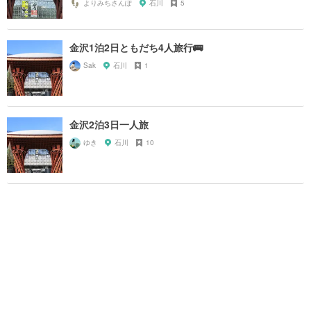
よりみちさんぽ
石川
5
金沢1泊2日ともだち4人旅行🚌
Sak
石川
1
金沢2泊3日一人旅
ゆき
石川
10