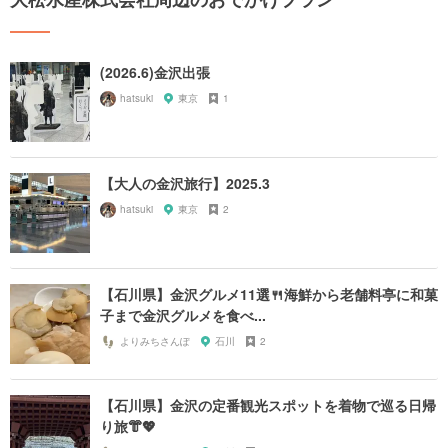
(2026.6)金沢出張
hatsuki
東京
1
【大人の金沢旅行】2025.3
hatsuki
東京
2
【石川県】金沢グルメ11選🍴海鮮から老舗料亭に和菓
子まで金沢グルメを食べ...
よりみちさんぽ
石川
2
【石川県】金沢の定番観光スポットを着物で巡る日帰
り旅👘💖