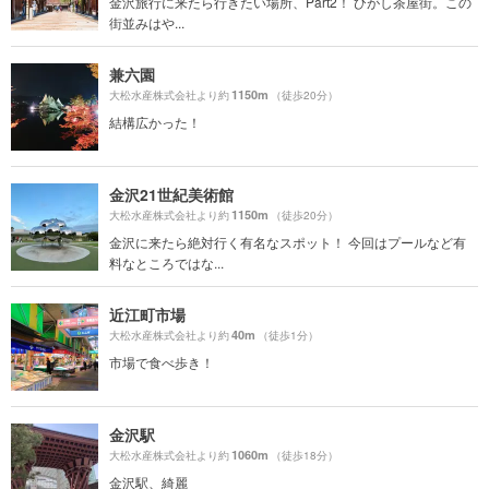
金沢旅行に来たら行きたい場所、Part2！ ひがし茶屋街。この
街並みはや...
兼六園
1150m
大松水産株式会社より約
（徒歩20分）
結構広かった！
金沢21世紀美術館
1150m
大松水産株式会社より約
（徒歩20分）
金沢に来たら絶対行く有名なスポット！ 今回はプールなど有
料なところではな...
近江町市場
40m
大松水産株式会社より約
（徒歩1分）
市場で食べ歩き！
金沢駅
1060m
大松水産株式会社より約
（徒歩18分）
金沢駅、綺麗