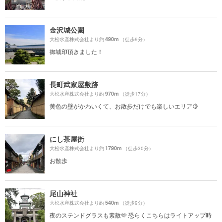
金沢城公園
490m
大松水産株式会社より約
（徒歩9分）
御城印頂きました！
長町武家屋敷跡
970m
大松水産株式会社より約
（徒歩17分）
黄色の壁がかわいくて、お散歩だけでも楽しいエリア🍋
にし茶屋街
1790m
大松水産株式会社より約
（徒歩30分）
お散歩
尾山神社
540m
大松水産株式会社より約
（徒歩9分）
夜のステンドグラスも素敵🫶 恐らくこちらはライトアップ時