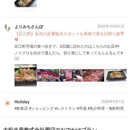
よりみちさんぽ
2022年10月21日
【石川県】金沢の定番観光スポットを着物で巡る日帰り旅👘
💖
近江町市場の食べ歩きで、2店舗に訪れたのはこちらのお店🐟
ノドグロを自分で選んだら、切り身にして炙ってもらえるんです
❤️‍🔥
Holiday
2025年6月1日
#飲食店 #ショッピング #レストラン #市場 #魚介料理・海鮮料理
大松水産株式会社周辺のおでかけプラン